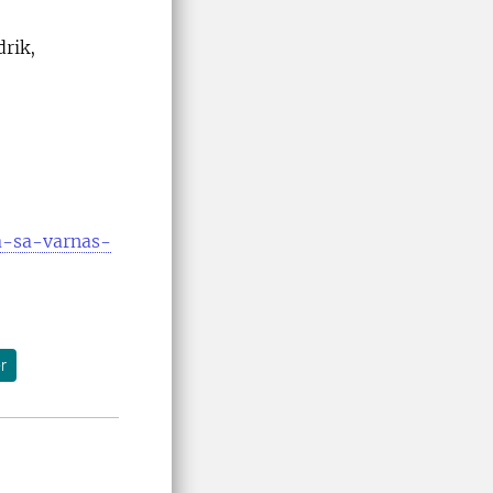
drik,
a-sa-varnas-
r