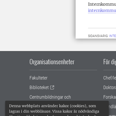
Internkommun
internkommu
SIDANSVARIG:
INT
Organisationsenheter
För d
Fakulteter
Chef/l
Biblioteket
Doktor
Centrumbildningar och
Forska
samarbetsprojekt
Denna webbplats använder kakor (cookies), som
Handlä
lagras i din webbläsare. Vissa kakor är nödvändiga
Gemensamma verksamhetsstödet