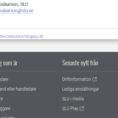
ikation, SLU
nikation@slu.se
ERNKOMMUNIKATION@SLU.SE
ig som är
Senaste nytt från
edare
Driftinformation
and eller handledare
Lediga anställningar
re
SLU i media
ggare
SLU Play