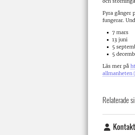
och störninga
Fyra gånger p
fungerar. Und
7 mars
13 juni
5 septem
5 decemb
Läs mer på
h
allmanheten
Relaterade si
Kontakt