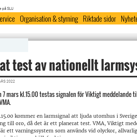
e på SLU
ervice
Organisation & styrning
Riktade sidor
Nyhet
at test av nationellt larms
ARS 2022
7 mars kl.15.00 testas signalen för Viktigt meddelande ti
 VMA.
15.00 kommer en larmsignal att ljuda utomhus i Sverige
ng till oro, då det är ett planerat test. VMA, Viktigt med
är ett varningssystem som används vid olyckor, allvarli