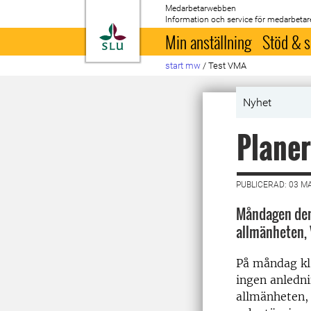
Medarbetarwebben
Information och service för medarbetar
Till startsida
Min anställning
Stöd & s
start mw
/
Test VMA
Nyhet
Planer
PUBLICERAD: 03 M
Måndagen den 
allmänheten,
På måndag kl.
ingen anledni
allmänheten, 