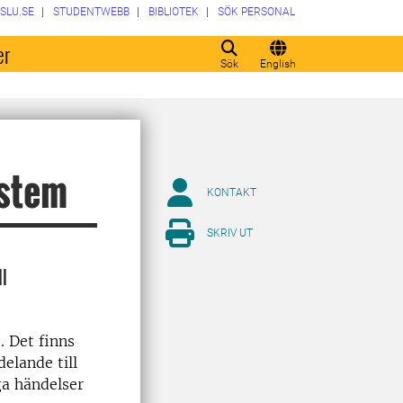
SLU.SE
STUDENTWEBB
BIBLIOTEK
SÖK PERSONAL
er
Sök
English
ystem
KONTAKT
SKRIV UT
ll
. Det finns
delande till
ga händelser