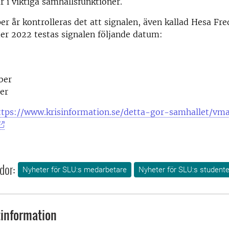
r i viktiga samhällsfunktioner.
er år kontrolleras det att signalen, även kallad Hesa Fre
er 2022 testas signalen följande datum:
ber
er
ttps://www.krisinformation.se/detta-gor-samhallet/vm
dor:
Nyheter för SLU:s medarbetare
Nyheter för SLU:s studente
information