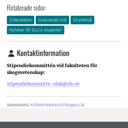
Relaterade sidor:
S-fakulteten
Avancerad nivå
Grundnivå
Nyheter för SLU:s studenter
Kontaktinformation
Stipendiekommittén vid fakulteten för
skogsvetenskap:
stipendiekommitte-sfak@slu.se
SIDANSVARIG:
INTERNKOMMUNIKATION@SLU.SE