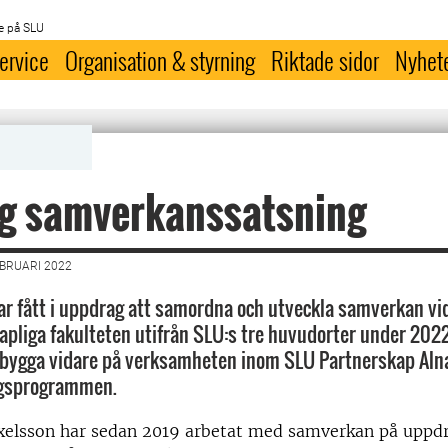
e på SLU
ervice
Organisation & styrning
Riktade sidor
Nyhet
ig samverkanssatsning
EBRUARI 2022
ar fått i uppdrag att samordna och utveckla samverkan vi
pliga fakulteten utifrån SLU:s tre huvudorter under 202
 bygga vidare på verksamheten inom SLU Partnerskap Aln
ogsprogrammen.
elsson har sedan 2019 arbetat med samverkan på uppd