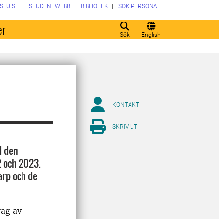
SLU.SE
STUDENTWEBB
BIBLIOTEK
SÖK PERSONAL
er
Sök
English
KONTAKT
SKRIV UT
d den
2 och 2023.
arp och de
rag av