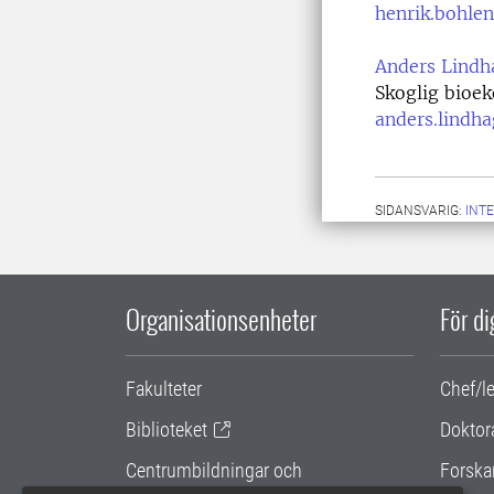
henrik.bohle
Anders Lindh
Skoglig bioe
anders.lindh
SIDANSVARIG:
INT
Organisationsenheter
För d
Fakulteter
Chef/l
Biblioteket
Doktor
Centrumbildningar och
Forska