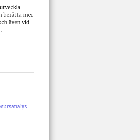
utveckla
an berätta mer
 och även vid
.
esursanalys