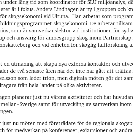
h under lång tid som koordinator för SLU miljöanalys, 
er är i fokus. Anders Lindhagen är ny i gruppen och knu
n för skogsekonomi vid Ultuna. Han arbetar som program
utbildningsprogrammet skogsekonomi. De arbetar tills
ius, som är samverkanslektor vid institutionen för syd
ap och ansvarig för ämnesgrupp skog inom Partnerskap 
innskatteberg och vid enheten för skoglig fältforskning 
it en utmaning att skapa nya externa kontakter och utve
er de två senaste åren när det inte har gått att träffas 
lsson som leder trion, men digitala möten gör det samt
tagare från hela landet på olika aktiviteter.
gen planerar just nu vårens aktiviteter och har huvudan
 mellan-Sverige samt för utveckling av samverkan inom
ingen.
ar just nu möten med företrädare för de regionala skog
ch för medverkan på konferenser, exkursioner och andra