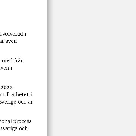
nvolverad i
ar även
t med från
ven i
 2022
ill arbetet i
verige och är
gional process
svariga och