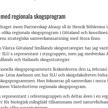
.
med regionala skogsprogram
raget inom Partnerskap Alnarp så är Henrik Böhlenius i
ra olika regionala skogsprogram i Götaland och koordiner
tens strategiska samverkanssatsning med Stora Enso.
h Västra Götaland Smålands skogsstrategier har jag vari
r SLU:s representant i styrgruppen, men jag medverkar ä
målands och Hallands skogsstrategier
tionella skogsprogrammets årskonferens
den 14 februari
a-Lena Axelsson om hur SLU och skogsfakulteten bidrar t
 skogsprogrammen. Hon fokuserar på samverkan i norra S
v inom Västerbottens regionala skogsprogram.
s representant i referensgruppen och deltar även i en re
er för biologisk mångfald tillsammans med naturvårdsan
 tolv olika organisationer.