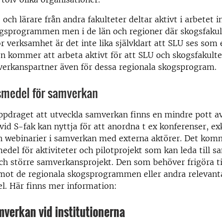
 och lärare från andra fakulteter deltar aktivt i arbetet 
ogsprogrammen men i de län och regioner där skogsfakul
r verksamhet är det inte lika självklart att SLU ses som 
n kommer att arbeta aktivt för att SLU och skogsfakulte
mverkanspartner även för dessa regionala skogsprogram.
smedel för samverkan
uppdraget att utveckla samverkan finns en mindre pott a
id S-fak kan nyttja för att anordna t ex konferenser, ex
h webinarier i samverkan med externa aktörer. Det kom
medel för aktiviteter och pilotprojekt som kan leda till
ch större samverkansprojekt. Den som behöver frigöra ti
mot de regionala skogsprogrammen eller andra relevant
l. Här finns mer information:
amverkan vid institutionerna