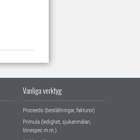
Vanliga verktyg
Proceedo (beställningar, fakturor)
Primula (ledighet, sjukanmälan,
lönespec m.m.)