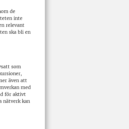
inom de
teten inte
en relevant
ten ska bli en
vsatt som
kursioner,
mer även att
 samverkan med
d för aktivt
a nätverk kan