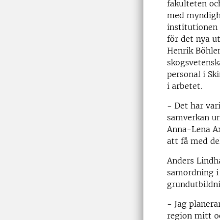
fakulteten oc
med myndighet
institutione
för det nya 
Henrik Böhlen
skogsvetensk
personal i Sk
i arbetet.
- Det har var
samverkan und
Anna-Lena Axe
att få med del
Anders Lindha
samordning i
grundutbildn
- Jag planer
region mitt o