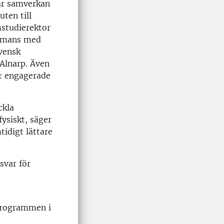
där samverkan
ten till
studierektor
ammans med
svensk
Alnarp. Även
är engagerade
ckla
fysiskt, säger
idigt lättare
svar för
sprogrammen i