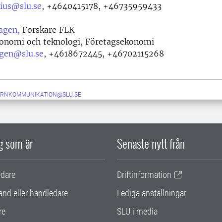
nius@slu.se
,
+4640415178, +46735959433
agen,
Forskare FLK
konomi och teknologi, Företagsekonomi
agen@slu.se
,
+4618672445, +46702115268
ERNKOMMUNIKATION@SLU.SE
ig som är
Senaste nytt från
edare
Driftinformation
and eller handledare
Lediga anställningar
re
SLU i media