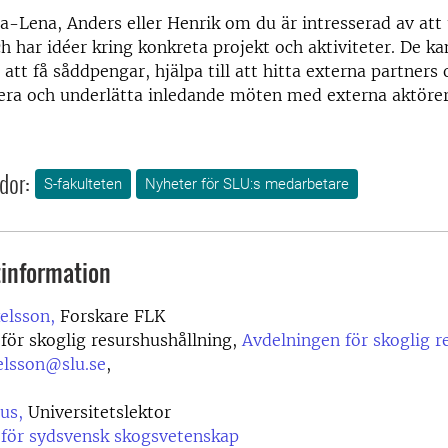
-Lena, Anders eller Henrik om du är intresserad av att 
 har idéer kring konkreta projekt och aktiviteter. De k
att få såddpengar, hjälpa till att hitta externa partners
era och underlätta inledande möten med externa aktörer
dor:
S-fakulteten
Nyheter för SLU:s medarbetare
information
elsson,
Forskare FLK
 för skoglig resurshushållning,
Avdelningen för skoglig r
elsson@slu.se
,
us,
Universitetslektor
 för sydsvensk skogsvetenskap