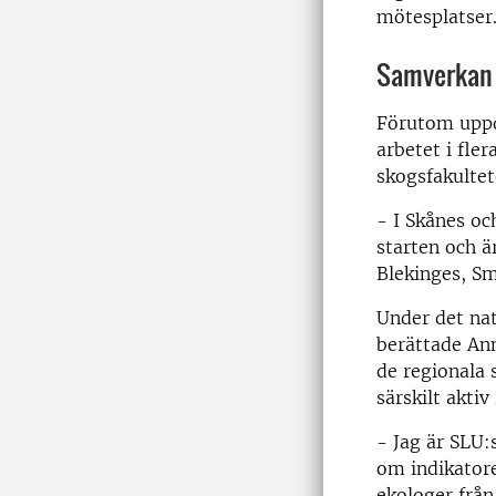
mötesplatser
Samverkan 
Förutom uppd
arbetet i fle
skogsfakulte
- I Skånes oc
starten och ä
Blekinges, S
Under det n
a
berättade Ann
de regionala
särskilt akti
- Jag är SLU:
om indikator
ekologer från