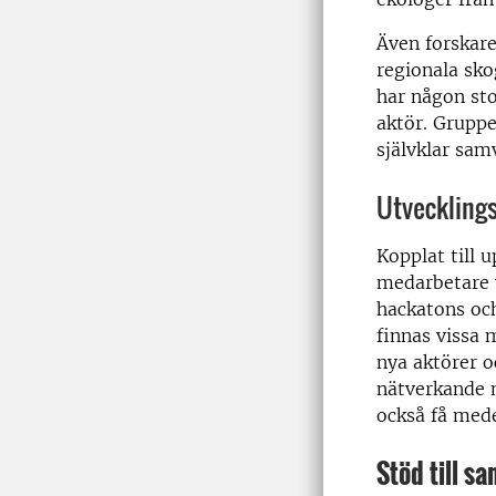
Även forskare
regionala sk
har någon sto
aktör. Gruppe
självklar sa
Utveckling
Kopplat till 
medarbetare v
hackatons oc
finnas vissa 
nya aktörer o
nätverkande 
också få mede
Stöd till s