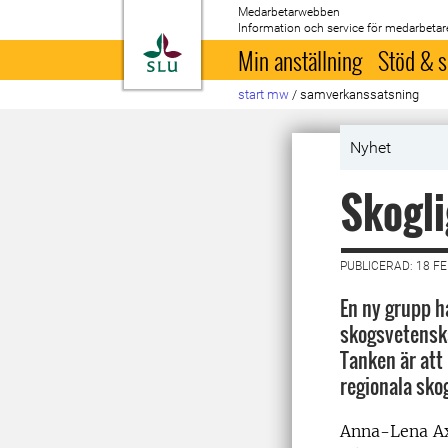
Medarbetarwebben
Information och service för medarbetar
Till startsida
Min anställning
Stöd & s
start mw
/
samverkanssatsning
Nyhet
Skogl
PUBLICERAD: 18 F
En ny grupp h
skogsvetenska
Tanken är att
regionala sk
Anna-Lena Ax