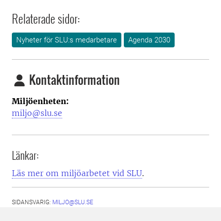
Relaterade sidor:
Nyheter för SLU:s medarbetare
Agenda 2030
Kontaktinformation
Miljöenheten:
miljo@slu.se
Länkar:
Läs mer om miljöarbetet vid SLU
.
SIDANSVARIG:
MILJO@SLU.SE