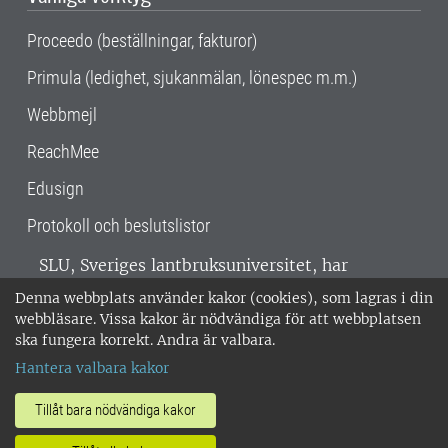
Proceedo (beställningar, fakturor)
Primula (ledighet, sjukanmälan, lönespec m.m.)
Webbmejl
ReachMee
Edusign
Protokoll och beslutslistor
SLU, Sveriges lantbruksuniversitet, har
verksamhet över hela Sverige. Huvudorter är
Denna webbplats använder kakor (cookies), som lagras i din
Alnarp, Uppsala och Umeå.
SLU är
webbläsare. Vissa kakor är nödvändiga för att webbplatsen
miljöcertifierat enligt ISO 14001. •
Telefon:
ska fungera korrekt. Andra är valbara.
018-67 10 00 • Org nr: 202100-2817 •
Om
Hantera valbara kakor
medarbetarwebben
•
SLU:s fakturaadress
•
Om SLU:s webbplatser
•
Vid KRIS
Tillåt bara nödvändiga kakor
•
Hantera kakor
•
Behandling av