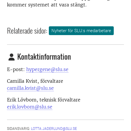
kommer systemet att vara stängt.
Relaterade sidor:
Nyheter för SLU:s medarbetare
Kontaktinformation
E-post:
hypergene@slu.se
Camilla Kvist, förvaltare
camilla.kvist@slu.se
Erik Lövbom, teknisk förvaltare
erik.lovbom@slu.se
SIDANSVARIG:
LOTTA.JADERLUND@SLU.SE