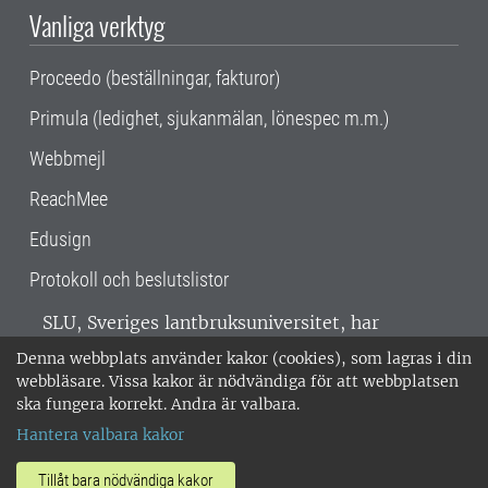
Vanliga verktyg
Proceedo (beställningar, fakturor)
Primula (ledighet, sjukanmälan, lönespec m.m.)
Webbmejl
ReachMee
Edusign
Protokoll och beslutslistor
SLU, Sveriges lantbruksuniversitet, har
verksamhet över hela Sverige. Huvudorter är
Denna webbplats använder kakor (cookies), som lagras i din
Alnarp, Uppsala och Umeå.
SLU är
webbläsare. Vissa kakor är nödvändiga för att webbplatsen
miljöcertifierat enligt ISO 14001. •
Telefon:
ska fungera korrekt. Andra är valbara.
018-67 10 00 • Org nr: 202100-2817 •
Om
Hantera valbara kakor
medarbetarwebben
•
SLU:s fakturaadress
•
Om SLU:s webbplatser
•
Vid KRIS
Tillåt bara nödvändiga kakor