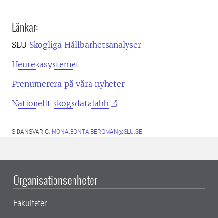
Länkar:
SLU
Skogliga Hållbarhetsanalyser
Heurekasystemet
Prenumerera på våra nyheter
Nationellt skogsdatalabb
SIDANSVARIG:
MONA.BONTA.BERGMAN@SLU.SE
Organisationsenheter
Fakulteter