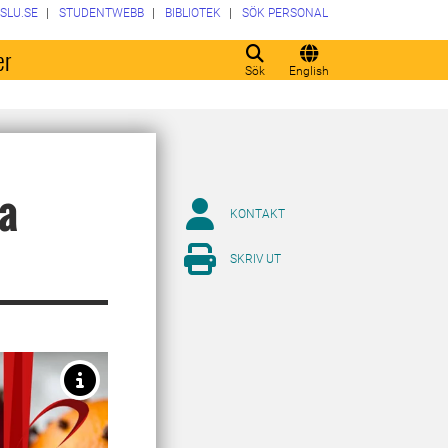
SLU.SE
STUDENTWEBB
BIBLIOTEK
SÖK PERSONAL
er
Sök
English
la
KONTAKT
SKRIV UT