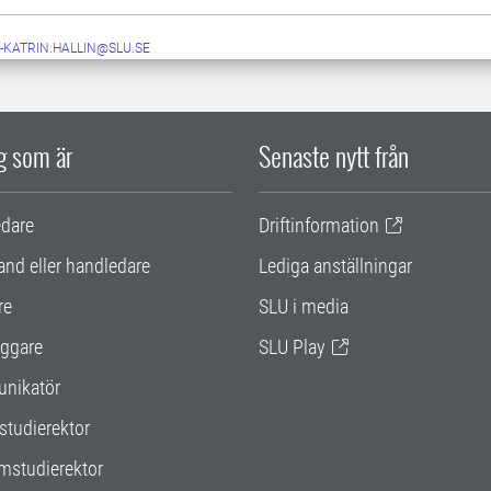
-KATRIN.HALLIN@SLU.SE
ig som är
Senaste nytt från
edare
Driftinformation
and eller handledare
Lediga anställningar
re
SLU i media
ggare
SLU Play
nikatör
studierektor
mstudierektor