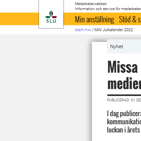
Medarbetarwebben
Information och service för medarbetar
Till startsida
Min anställning
Stöd & s
start mw
/
MW Julkalender 2022
Nyhet
Missa 
medie
PUBLICERAD: 01 D
I dag publicer
kommunikatio
luckan i årets