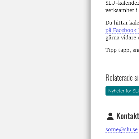
SLU-kalender
verksamhet i
Du hittar kal
på Facebook
gärna vidare
Tipp tapp, sna
Relaterade si
Nyheter för SL
Kontakt
some@slu.se