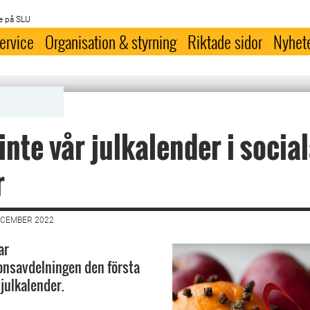
e på SLU
ervice
Organisation & styrning
Riktade sidor
Nyhet
inte vår julkalender i socia
r
ECEMBER 2022
ar
nsavdelningen den första
 julkalender.