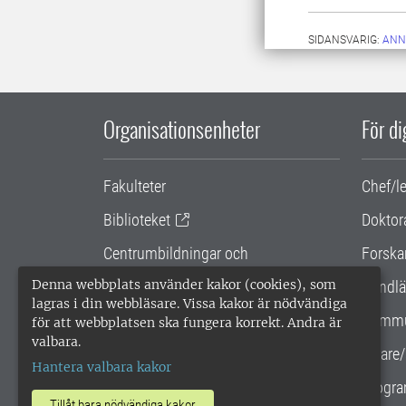
SIDANSVARIG:
ANN
Organisationsenheter
För d
Fakulteter
Chef/l
Biblioteket
Doktor
Centrumbildningar och
Forska
samarbetsprojekt
Denna webbplats använder kakor (cookies), som
Handlä
lagras i din webbläsare. Vissa kakor är nödvändiga
Gemensamma verksamhetsstödet
Kommu
för att webbplatsen ska fungera korrekt. Andra är
valbara.
SLU Holding
Lärare/
Hantera valbara kakor
Progra
Tillåt bara nödvändiga kakor