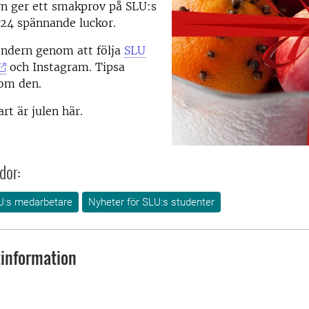
n ger ett smakprov på SLU:s
 24 spännande luckor.
endern genom att följa
SLU
och Instagram. Tipsa
 om den.
rt är julen här.
dor:
U:s medarbetare
Nyheter för SLU:s studenter
information