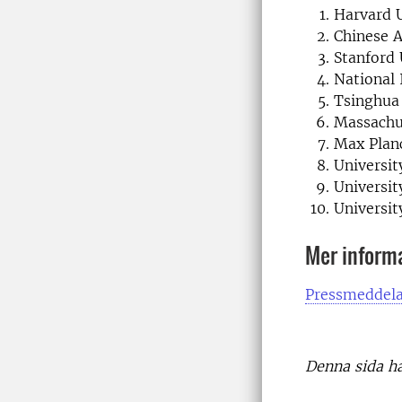
Harvard U
Chinese A
Stanford 
National 
Tsinghua 
Massachus
Max Planc
Universit
Universit
Universit
Mer inform
Pressmeddelan
Denna sida h