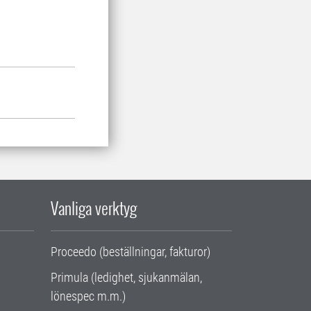
Vanliga verktyg
Proceedo (beställningar, fakturor)
Primula (ledighet, sjukanmälan,
lönespec m.m.)