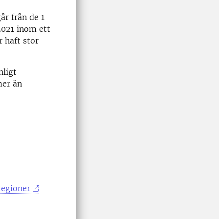
år från de 1
2021 inom ett
r haft stor
nligt
mer än
regioner