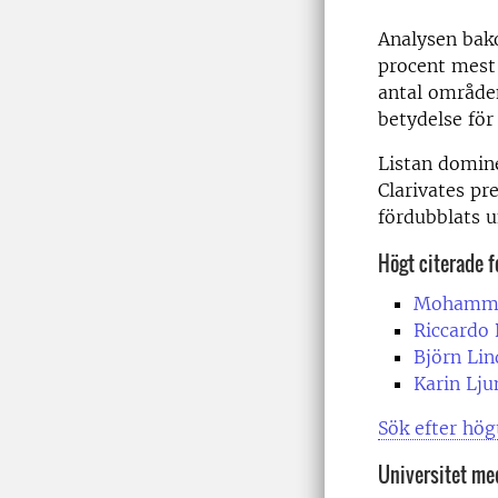
Analysen bako
procent mest 
antal områden.
betydelse för
Listan domine
Clarivates pr
fördubblats 
Högt citerade f
Mohamm
Riccardo
Björn Lin
Karin Lju
Sök efter hög
Universitet med