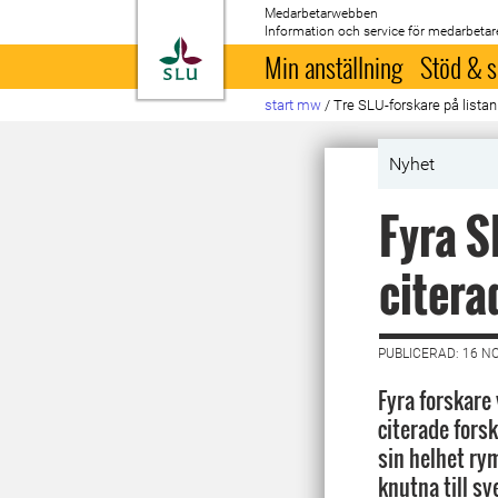
Medarbetarwebben
Information och service för medarbetar
Till startsida
Min anställning
Stöd & s
start mw
/
Tre SLU-forskare på lista
Nyhet
Fyra S
citera
PUBLICERAD: 16 N
Fyra forskare
citerade fors
sin helhet rym
knutna till sv