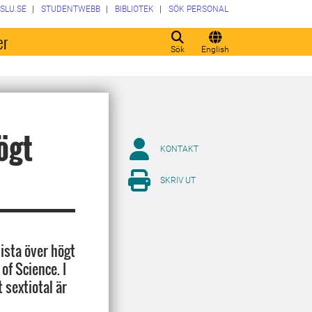
SLU.SE
STUDENTWEBB
BIBLIOTEK
SÖK PERSONAL
er
Sök
English
ögt
KONTAKT
SKRIV UT
ista över högt
f Science. I
 sextiotal är