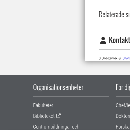
Relaterade si
Kontakt
SIDANSVARIG:
DAV
Organisationsenheter
För d
Fakulteter
Chef/l
Biblioteket
Doktor
Centrumbildningar och
Forska