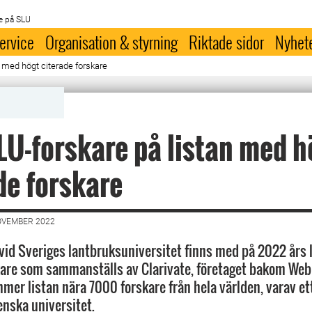
e på SLU
ervice
Organisation & styrning
Riktade sidor
Nyhet
n med högt citerade forskare
LU-forskare på listan med h
de forskare
OVEMBER 2022
 vid Sveriges lantbruksuniversitet finns med på 2022 års l
kare som sammanställs av Clarivate, företaget bakom Web o
mer listan nära 7000 forskare från hela världen, varav ett
enska universitet.