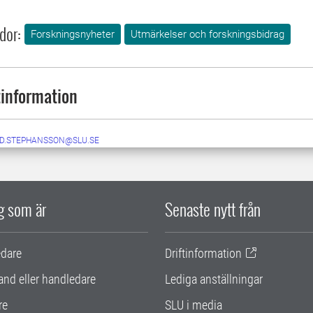
dor:
Forskningsnyheter
Utmärkelser och forskningsbidrag
information
ID.STEPHANSSON@SLU.SE
ig som är
Senaste nytt från
edare
Driftinformation
and eller handledare
Lediga anställningar
re
SLU i media