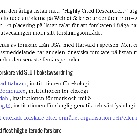
m den årliga listan med ”Highly Cited Researchers” utg
citerade artiklarna på Web of Science under åren 2011–
 En placering på listan talar för att forskaren i fråga ha
 utvecklingen inom sitt forskningsområde.
ras av forskare från USA, med Harvard i spetsen. Men e
essmeddelande har andelen kinesiska forskare på listan 
under den senaste femårsperioden.
orskare vid SLU i bokstavsordning
ad Bahram
, institutionen för ekologi
 Bommarco
, institutionen för ekologi
dahl
, institutionen för mark och miljö
ng
, institutionen för skoglig genetik och växtfysiologi
t citerade forskare efter område, organisation och/eller 
 flest högt citerade forskare