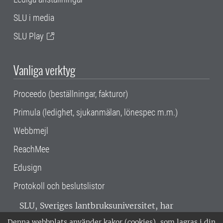
SLU i media
SLU Play
Vanliga verktyg
Proceedo (beställningar, fakturor)
Primula (ledighet, sjukanmälan, lönespec m.m.)
Webbmejl
ReachMee
Edusign
Protokoll och beslutslistor
SLU, Sveriges lantbruksuniversitet, har
verksamhet över hela Sverige. Huvudorter är
Denna webbplats använder kakor (cookies), som lagras i din