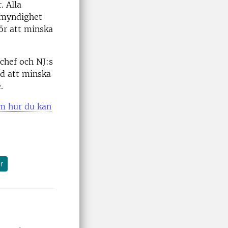
. Alla
g myndighet
för att minska
chef och NJ:s
ed att minska
.
om hur du kan
r