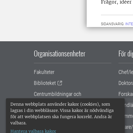
Frågor, idéer
SIDANSVARIG:
INT
Organisationsenheter
För d
Fakulteter
Chef/l
Biblioteket
Doktor
Centrumbildningar och
Forska
samarbetsprojekt
Denna webbplats använder kakor (cookies), som
Handlä
lagras i din webbläsare. Vissa kakor är nödvändiga
Gemensamma verksamhetsstödet
Kommu
för att webbplatsen ska fungera korrekt. Andra är
valbara.
SLU Holding
Lärare/
Hantera valbara kakor