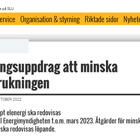
e på SLU
ervice
Organisation & styrning
Riktade sidor
Nyhet
ingsuppdrag att minska
rukningen
KTOBER 2022
t elenergi ska redovisas
ll Energimyndigheten t.o.m. mars 2023. Åtgärder för mins
ska redovisas löpande.