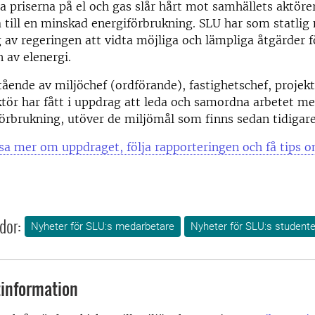
 priserna på el och gas slår hårt mot samhällets aktörer
 till en minskad energiförbrukning. SLU har som statli
g av regeringen att vidta möjliga och lämpliga åtgärder 
 av elenergi.
ående av miljöchef (ordförande), fastighetschef, projekt
ktör har fått i uppdrag att leda och samordna arbetet m
örbrukning, utöver de miljömål som finns sedan tidigare
sa mer om uppdraget, följa rapporteringen och få tips 
dor:
Nyheter för SLU:s medarbetare
Nyheter för SLU:s studente
information