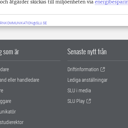
 och åtgärder skickas till miljöenheten via
energibespari
ERNKOMMUNIKATION@SLU.SE
ig som är
Senaste nytt från
edare
Driftinformation
and eller handledare
Lediga anställningar
re
SLU i media
ggare
SLU Play
nikatör
studierektor