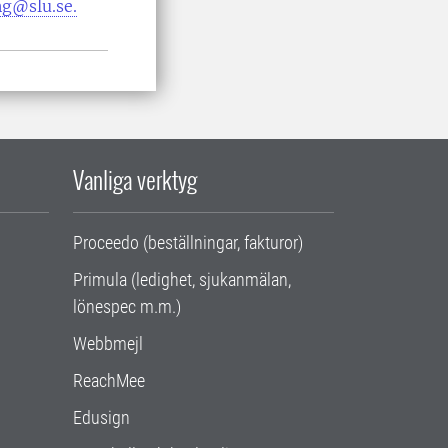
ng@slu.se.
Vanliga verktyg
Proceedo (beställningar, fakturor)
Primula (ledighet, sjukanmälan,
lönespec m.m.)
Webbmejl
ReachMee
Edusign