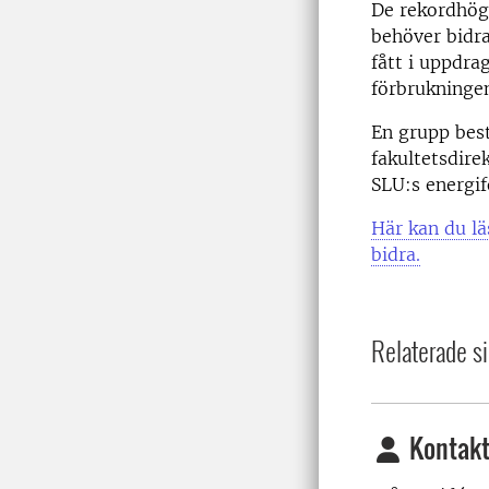
De rekordhöga
behöver bidra
fått i uppdra
förbrukningen
En grupp best
fakultetsdire
SLU:s energif
Här kan du lä
bidra.
Relaterade si
Kontakt