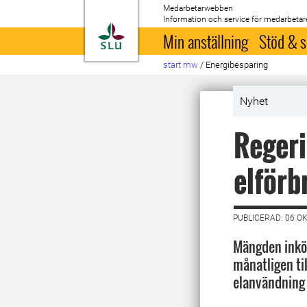
Medarbetarwebben
Information och service för medarbetar
Till startsida
Min anställning
Stöd & s
start mw
/
Energibesparing
Nyhet
Reger
elförb
PUBLICERAD: 06 O
Mängden inköp
månatligen ti
elanvändning 