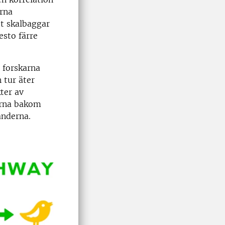
orna
et skalbaggar
esto färre
 forskarna
 tur äter
ter av
erna bakom
änderna.