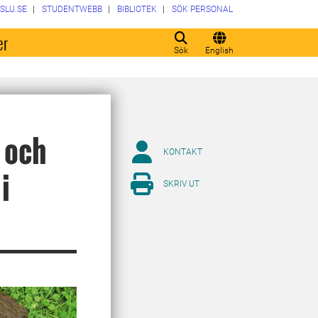
SLU.SE
STUDENTWEBB
BIBLIOTEK
SÖK PERSONAL
er
Sök
English
 och
KONTAKT
i
SKRIV UT