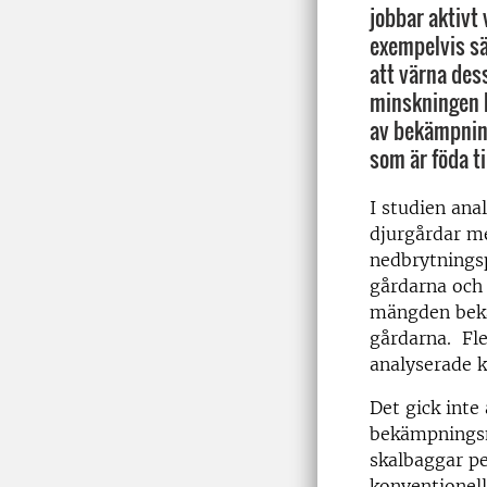
jobbar aktivt
exempelvis sä
att värna dess
minskningen k
av bekämpnin
som är föda ti
I studien ana
djurgårdar m
nedbrytnings
gårdarna och 
mängden bekä
gårdarna. Fle
analyserade k
Det gick inte
bekämpningsm
skalbaggar pe
konventionell