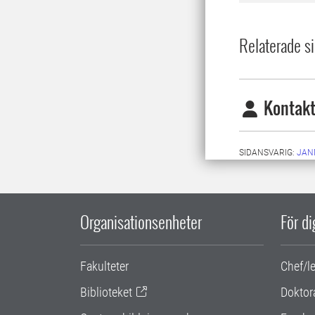
Relaterade si
Kontakt
SIDANSVARIG:
JAN
Organisationsenheter
För d
Fakulteter
Chef/l
Biblioteket
Doktor