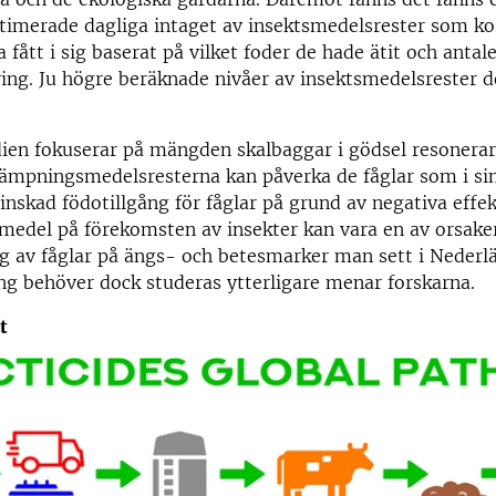
timerade dagliga intaget av insektsmedelsrester som k
 fått i sig baserat på vilket foder de hade ätit och antal
ring. Ju högre beräknade nivåer av insektsmedelsrester d
ien fokuserar på mängden skalbaggar i gödsel resonerar
ämpningsmedelsresterna kan påverka de fåglar som i sin
inskad födotillgång för fåglar på grund av negativa effek
edel på förekomsten av insekter kan vara en av orsak
g av fåglar på ängs- och betesmarker man sett i Nederl
g behöver dock studeras ytterligare menar forskarna.
t