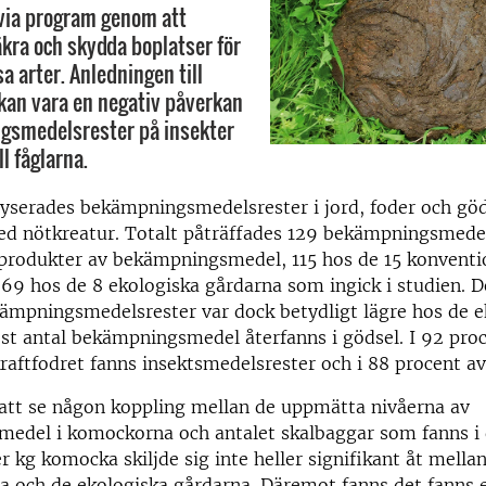
 via program genom att
kra och skydda boplatser för
a arter. Anledningen till
an vara en negativ påverkan
gsmedelsrester på insekter
ll fåglarna.
lyserades bekämpningsmedelsrester i jord, foder och gö
ed nötkreatur. Totalt påträffades 129 bekämpningsmedel
produkter av bekämpningsmedel, 115 hos de 15 konventi
69 hos de 8 ekologiska gårdarna som ingick i studien. D
mpningsmedelsrester var dock betydligt lägre hos de e
st antal bekämpningsmedel återfanns i gödsel. I 92 proc
raftfodret fanns insektsmedelsrester och i 88 procent av
 att se någon koppling mellan de uppmätta nivåerna av
edel i komockorna och antalet skalbaggar som fanns i 
r kg komocka skiljde sig inte heller signifikant åt mella
a och de ekologiska gårdarna. Däremot fanns det fanns e