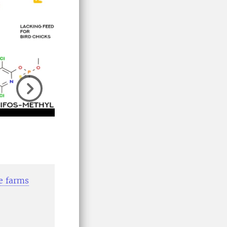
Next
le farms