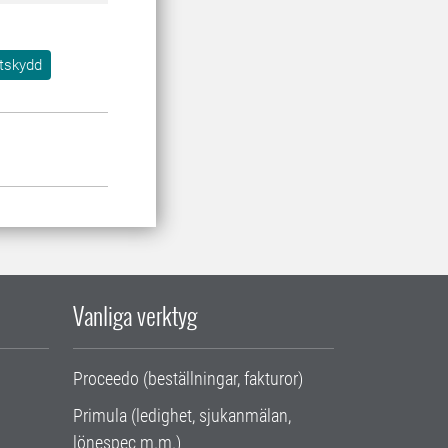
tskydd
Vanliga verktyg
Proceedo (beställningar, fakturor)
Primula (ledighet, sjukanmälan,
lönespec m.m.)