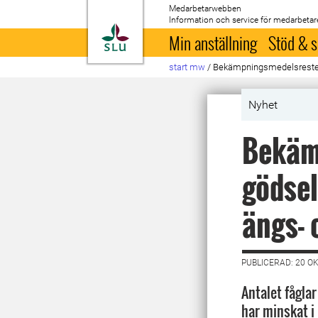
Medarbetarwebben
Information och service för medarbetar
Till startsida
Min anställning
Stöd & s
start mw
/
Bekämpningsmedelsrester i
Nyhet
Bekämp
gödsel
ängs- 
PUBLICERAD: 20 O
Antalet fågla
har minskat i