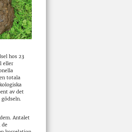
dsel hos 23
 eller
onella
en totala
kologiska
ent av det
 gödseln.
dem. Antalet
n de
n korrelation