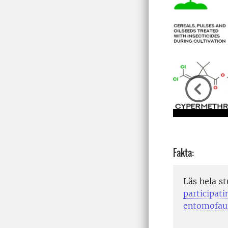
Previou
Fakta:
Läs hela s
participat
entomofaun