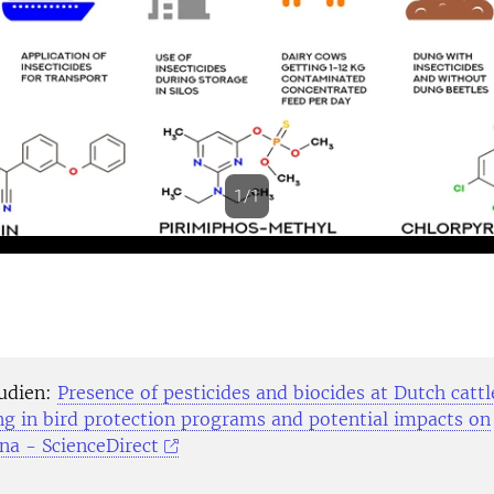
1/1
s
tudien:
Presence of pesticides and biocides at Dutch catt
ing in bird protection programs and potential impacts on
a - ScienceDirect