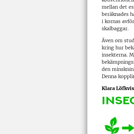
mellan det es
beräknades ha
i kornas avfö
skalbaggar.
Även om stud
kring hur bek
insekterna. M
bekämpningsm
den minsknin
Denna kopplin
Klara Löfkvis