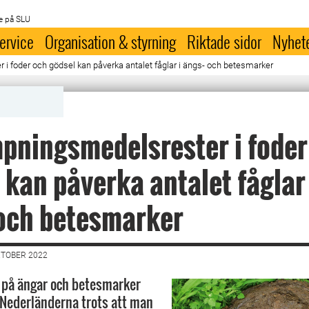
e på SLU
ervice
Organisation & styrning
Riktade sidor
Nyhet
 foder och gödsel kan påverka antalet fåglar i ängs- och betesmarker
ningsmedelsrester i foder
 kan påverka antalet fåglar 
och betesmarker
KTOBER 2022
r på ängar och betesmarker
 Nederländerna trots att man