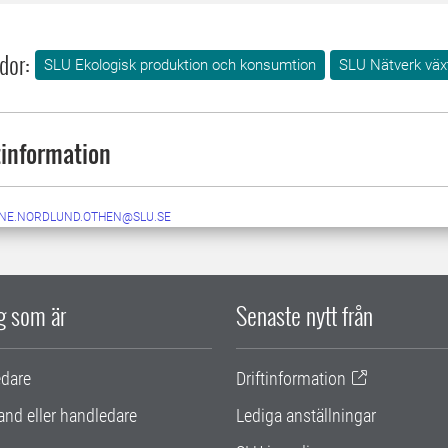
dor:
SLU Ekologisk produktion och konsumtion
SLU Nätverk väx
information
NE.NORDLUND.OTHEN@SLU.SE
ig som är
Senaste nytt från
edare
Driftinformation
and eller handledare
Lediga anställningar