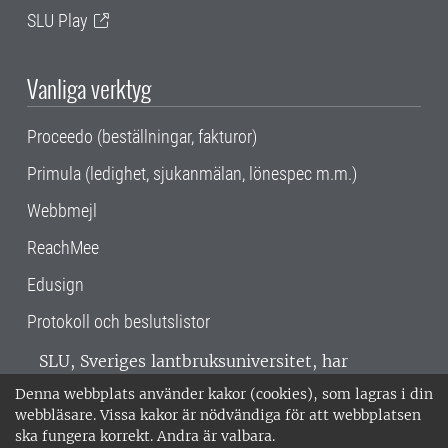
SLU Play
Vanliga verktyg
Proceedo (beställningar, fakturor)
Primula (ledighet, sjukanmälan, lönespec m.m.)
Webbmejl
ReachMee
Edusign
Protokoll och beslutslistor
SLU, Sveriges lantbruksuniversitet, har
verksamhet över hela Sverige. Huvudorter är
Denna webbplats använder kakor (cookies), som lagras i din
Alnarp, Uppsala och Umeå.
SLU är
webbläsare. Vissa kakor är nödvändiga för att webbplatsen
miljöcertifierat enligt ISO 14001. •
Telefon:
ska fungera korrekt. Andra är valbara.