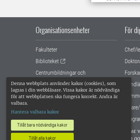
Organisationsenheter
För d
Fakulteter
Chef/l
Biblioteket
Doktor
Centrumbildningar och
Forska
samarbetsprojekt
Denna webbplats använder kakor (cookies), som
Handlä
lagras i din webbläsare. Vissa kakor är nödvändiga
Gemensamma verksamhetsstödet
Kommu
för att webbplatsen ska fungera korrekt. Andra är
valbara.
SLU Holding
Lärare/
Hantera valbara kakor
Progra
Tillåt bara nödvändiga kakor
SLU, Sveriges lantbruksuniversitet, har
enligt ISO 14001. •
Telefon: 018-67 10 0
Tillåt alla kakor