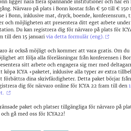
onn ligger nära flera spännande institutioner och har e
gång. Närvaro på plats i Bonn kostar från € 50 till € 150 
lse i Bonn, inklusive mat, dryck, boende, konferensrum, t
er och möjligheten att presentera ditt eget arbete under
tation. Du kan registrera dig för närvaro på plats för IC
m till den 15 januari
via detta formulär (eng).
aro är också möjligt och kommer att vara gratis. Om du 
jlighet att följa alla föreläsningar från konferensen i Bo
resentera sitt arbete och engagera sig mer med deltagarn
t köpa ICYA +paketet, inklusive alla typer av extra tillbe
t förbättra dina skrivfärdigheter. Detta paket börjar från 
gistrera dig för närvaro online för ICYA 22 fram till den
1
et.
ränsade paket och platser tillgängliga för närvaro på pla
 och gå med oss ​​för ICYA22!