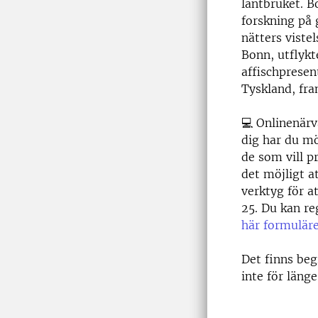
lantbruket. B
forskning på 
nätters viste
Bonn, utflykt
affischpresen
Tyskland, fra
💻 Onlinenärv
dig har du mö
de som vill p
det möjligt at
verktyg för at
25. Du kan re
här formulär
Det finns beg
inte för länge