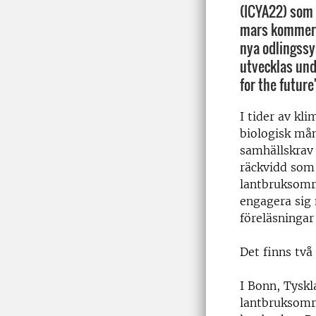
(ICYA22) som 
mars kommer v
nya odlingssy
utvecklas un
for the future
I tider av kli
biologisk må
samhällskrav 
räckvidd som
lantbruksområ
engagera sig 
föreläsningar
Det finns två
I Bonn, Tysk
lantbruksområ