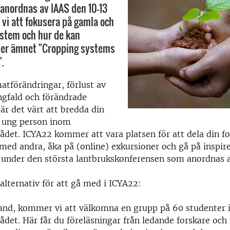
anordnas av IAAS den 10-13
i att fokusera på gamla och
stem och hur de kan
der ämnet "Cropping systems
".
matförändringar, förlust av
ngfald och förändrade
är det värt att bredda din
 ung person inom
det. ICYA22 kommer att vara platsen för att dela din fo
med andra, åka på (online) exkursioner och gå på inspir
 under den största lantbrukskonferensen som anordnas a
 alternativ för att gå med i ICYA22:
land, kommer vi att välkomna en grupp på 60 studenter
det. Här får du föreläsningar från ledande forskare och