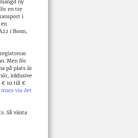
n mängd ny
för en tre
ransport i
 en
YA22 i Bonn,
registrerar
nn. Men för
a på plats är
hör, inklusive
€ 10 till €
 mars via det
ts. Så vänta