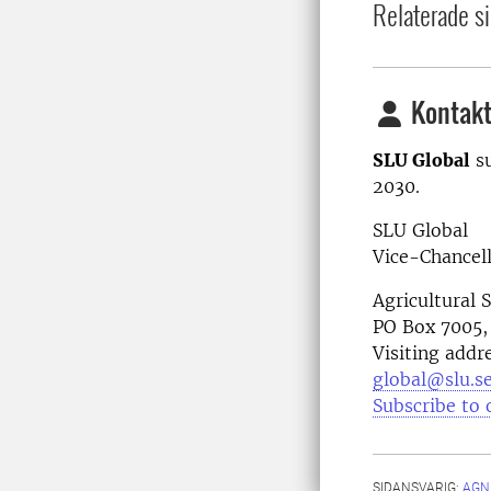
Relaterade si
Kontakt
SLU Global
s
2030.
SLU Global
Vice-Chancell
Agricultural 
PO Box 7005,
Visiting addr
global@slu.s
Subscribe to 
SIDANSVARIG:
AGN