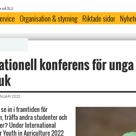
e på SLU
ervice
Organisation & styrning
Riktade sidor
Nyhet
ationell konferens för unga
uk
ANUARI 2022
 se in i framtiden för
, träffa andra studenter och
ter? Under International
r Youth in Agriculture 2022