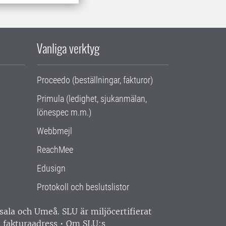
Vanliga verktyg
Proceedo (beställningar, fakturor)
Primula (ledighet, sjukanmälan,
lönespec m.m.)
Webbmejl
ReachMee
Edusign
Protokoll och beslutslistor
ppsala och Umeå.
SLU är miljöcertifierat
 fakturaadress
•
Om SLU:s