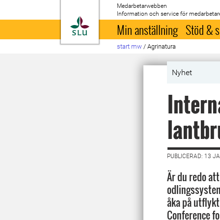
Medarbetarwebben
Information och service för medarbetar
Till startsida
Min anställning
Stöd & s
start mw
/
Agrinatura
Nyhet
Intern
lantbr
PUBLICERAD: 13 J
Är du redo att
odlingssystem
åka på utflyk
Conference fo