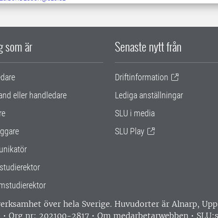
ig som är
Senaste nytt från
edare
Driftinformation
and eller handledare
Lediga anställningar
re
SLU i media
ggare
SLU Play
nikatör
studierektor
mstudierektor
 verksamhet över hela Sverige. Huvudorter är Alnarp, U
0 • Org nr: 202100-2817 •
Om medarbetarwebben
•
SLU:s