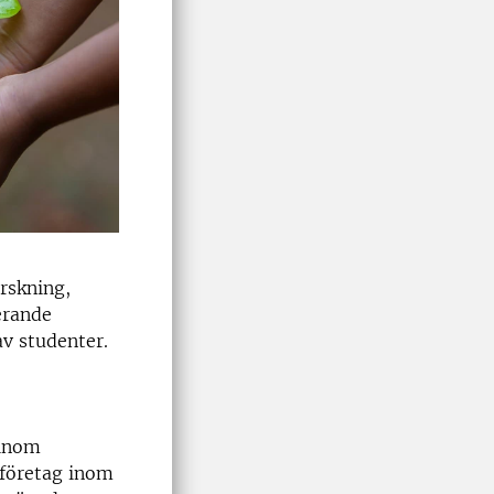
rskning,
erande
v studenter.
 inom
 företag inom