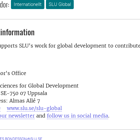
dor:
Internationellt
SLU Global
information
upports SLU's work for global development to contribut
or's Office
Sciences for Global Development
 SE-750 07 Uppsala
ess: Almas Allé 7
e
www.slu.se/slu-global
our newsletter
and
follow us in social media
.
ES.BONDESSON@SLU.SE