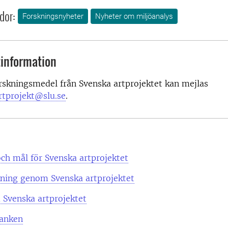
dor:
Forskningsnyheter
Nyheter om miljöanalys
information
rskningsmedel från Svenska artprojektet kan mejlas
rtprojekt@slu.se
.
ch mål för Svenska artprojektet
skning genom Svenska artprojektet
 Svenska artprojektet
anken