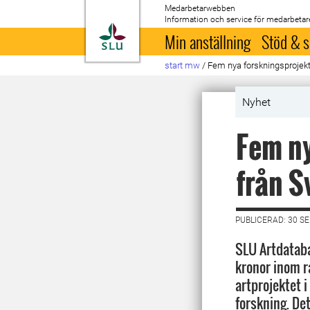
Medarbetarwebben
Information och service för medarbetar
Till startsida
Min anställning
Stöd & s
start mw
/
Fem nya forskningsprojekt 
Nyhet
Fem ny
från S
PUBLICERAD: 30 S
SLU Artdataba
kronor inom 
artprojektet i
forskning. De