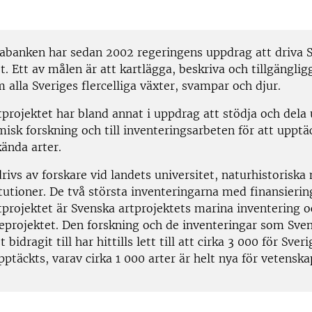
abanken har sedan 2002 regeringens uppdrag att driva 
t. Ett av målen är att kartlägga, beskriva och tillgänglig
alla Sveriges flercelliga växter, svampar och djur.
tprojektet har bland annat i uppdrag att stödja och dela
misk forskning och till inventeringsarbeten för att upptä
kända arter.
rivs av forskare vid landets universitet, naturhistorisk
tutioner. De två största inventeringarna med finansierin
tprojektet är Svenska artprojektets marina inventering 
leprojektet. Den forskning och de inventeringar som Sve
 bidragit till har hittills lett till att cirka 3 000 för Sver
pptäckts, varav cirka 1 000 arter är helt nya för vetensk