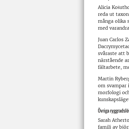
Alicia Košuth
reda ut taxon
många olika s
med varandra
Juan Carlos Z
Dacrymycetac
svåraste att 
närstående ar
fältarbete, m
Martin Ryberg
om svampar i 
morfologi och
kunskapsläget 
Övriga ryggradslö
Sarah Atherto
familj av bjö