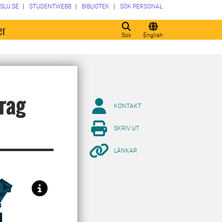
SLU.SE
STUDENTWEBB
BIBLIOTEK
SÖK PERSONAL
er
Sök
English
drag
KONTAKT
SKRIV UT
LÄNKAR