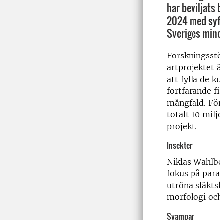
har beviljats 
2024 med syf
Sveriges mind
Forskningsst
artprojektet ä
att fylla de 
fortfarande f
mångfald. Fö
totalt 10 milj
projekt.
Insekter
Niklas Wahlbe
fokus på paras
utröna släkt
morfologi oc
Svampar