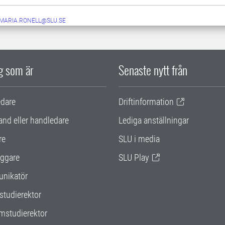
.MARIA.RONELL@SLU.SE
ig som är
Senaste nytt från
edare
Driftinformation
and eller handledare
Lediga anställningar
re
SLU i media
ggare
SLU Play
nikatör
studierektor
mstudierektor