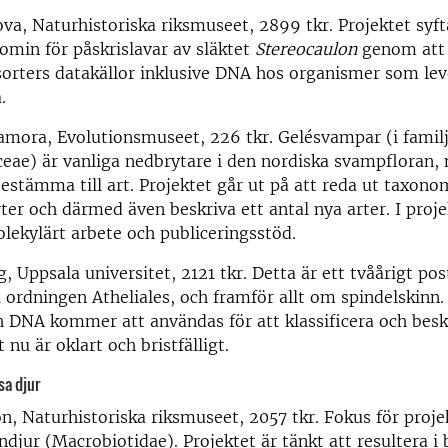
ova, Naturhistoriska riksmuseet, 2899 tkr. Projektet syftar
omin för påskrislavar av släktet
Stereocaulon
genom att 
orters datakällor inklusive DNA hos organismer som lev
.
amora, Evolutionsmuseet, 226 tkr. Gelésvampar (i famil
eae) är vanliga nedbrytare i den nordiska svampfloran,
bestämma till art. Projektet går ut på att reda ut taxon
ter och därmed även beskriva ett antal nya arter. I proje
olekylärt arbete och publiceringsstöd.
, Uppsala universitet, 2121 tkr. Detta är ett tvåårigt po
ordningen Atheliales, och framför allt om spindelskinn.
 DNA kommer att användas för att klassificera och beskr
nu är oklart och bristfälligt.
sa djur
n, Naturhistoriska riksmuseet, 2057 tkr. Fokus för proje
rndjur (Macrobiotidae). Projektet är tänkt att resultera i