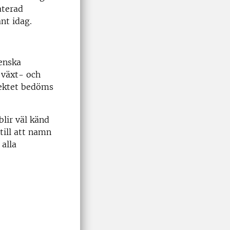
aterad
nt idag.
venska
 växt- och
jektet bedöms
blir väl känd
till att namn
alla