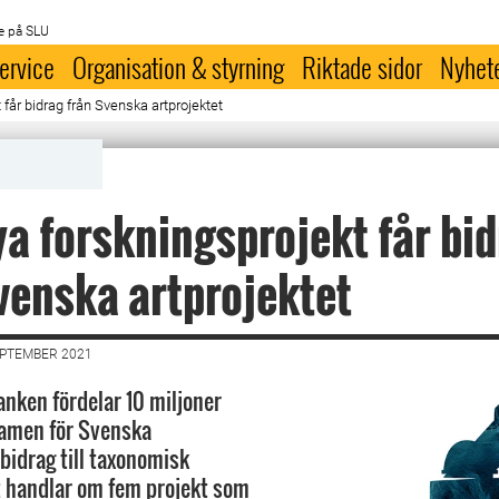
e på SLU
ervice
Organisation & styrning
Riktade sidor
Nyhet
får bidrag från Svenska artprojektet
a forskningsprojekt får bi
venska artprojektet
EPTEMBER 2021
nken fördelar 10 miljoner
ramen för Svenska
 bidrag till taxonomisk
t handlar om fem projekt som