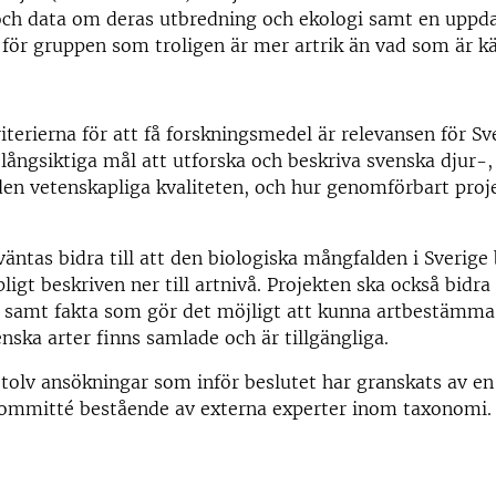
 och data om deras utbredning och ekologi samt en uppd
g för gruppen som troligen är mer artrik än vad som är kä
iterierna för att få forskningsmedel är relevansen för S
 långsiktiga mål att utforska och beskriva svenska djur-,
den vetenskapliga kvaliteten, och hur genomförbart pro
väntas bidra till att den biologiska mångfalden i Sverige 
ligt beskriven ner till artnivå. Projekten ska också bidra 
 samt fakta som gör det möjligt att kunna artbestämma 
enska arter finns samlade och är tillgängliga.
tolv ansökningar som inför beslutet har granskats av en
ommitté bestående av externa experter inom taxonomi.