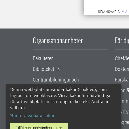
SIDANSVARIG:
MIA
Organisationsenheter
För d
Fakulteter
Chef/l
Biblioteket
Doktor
Centrumbildningar och
Forska
samarbetsprojekt
Denna webbplats använder kakor (cookies), som
Handlä
lagras i din webbläsare. Vissa kakor är nödvändiga
Gemensamma verksamhetsstödet
Kommu
för att webbplatsen ska fungera korrekt. Andra är
valbara.
SLU Holding
Lärare/
Hantera valbara kakor
Progra
Tillåt bara nödvändiga kakor