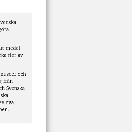
Svenska
göra
 ut medel
cka fler av
a museer och
g från
och Svenska
nska
ige nya
apen.