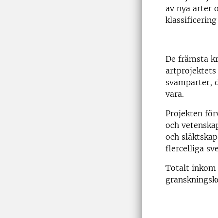
av nya arter
klassificerin
De främsta kr
artprojektets
svamparter, 
vara.
Projekten för
och vetenskap
och släktskap
flercelliga sv
Totalt inkom 
granskningsk