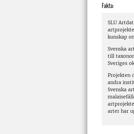
Fakta:
SLU Artdat
artprojekte
kunskap om 
Svenska ar
till taxono
Sveriges o
Projekten d
andra insti
Svenska ar
malaisefäl
artprojektet
arter har u