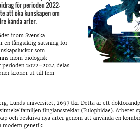
bidrag för perioden 2022-
te att öka kunskapen om
re kända arter.
ödet inom Svenska
r en långsiktig satsning för
kunskapsluckor som
inns inom biologisk
r perioden 2022–2024 delas
oner kronor ut till fem
rg, Lunds universitet, 2697 tkr. Detta är ett doktorand
itstekelfamiljen finglanssteklar (Eulophidae). Arbetet syf
skap och beskriva nya arter genom att använda en kombi
h modern genetik.