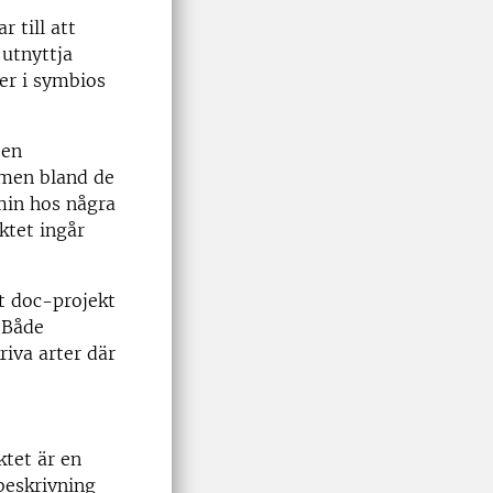
 till att
utnyttja
er i symbios
jen
 men bland de
omin hos några
ktet ingår
st doc-projekt
 Både
iva arter där
ktet är en
 beskrivning