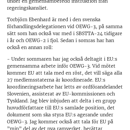
under en gemensamberedd instruktion från
regeringskansliet.
Torbjörn Ebenhard är med i den svenska
förhandlingsdelegationen vid OEWG-3, på samma
sätt som han också var med i SBSTTA-24 tidigare
i år och OEWG-2 i fjol. Sedan i somras har han
också en annan roll:
- Under sommaren har jag också deltagit i EU:s
gemensamma arbete inför OEWG-3. Vid mötet
kommer EU att tala med en röst, det vill säga alla
27 medlemsstaterna är koordinerade. EU:s
koordineringsarbete har letts av ordförandelandet
Slovenien, assisterat av EU-kommissionen och
Tyskland. Jag blev inbjuden att delta i en grupp
huvudförfattare till EU:s samlade position, det
dokument som ska styra EU:s agerande under
OEWG-3. Jag kommer också att tala för EU på
”min” del av det nya ramverket, berättar