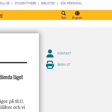
SLU.SE
STUDENTWEBB
BIBLIOTEK
SÖK PERSONAL
er
Sök
English
KONTAKT
SKRIV UT
edömda läget
ågor på SLU.
illåter och vi