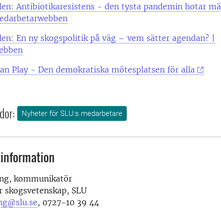
en: Antibiotikaresistens - den tysta pandemin hotar mä
Medarbetarwebben
en: En ny skogspolitik på väg – vem sätter agendan? |
ebben
an Play - Den demokratiska mötesplatsen för alla
dor:
Nyheter för SLU:s medarbetare
information
ing, kommunikatör
ör skogsvetenskap, SLU
ng@slu.se
, 0727-10 39 44