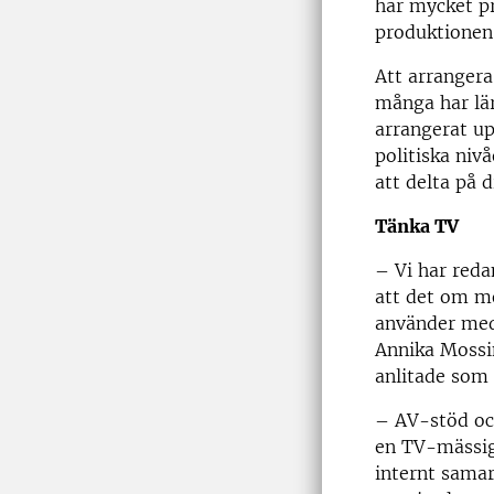
har mycket p
produktionen
Att arrangera
många har lär
arrangerat u
politiska niv
att delta på d
Tänka TV
– Vi har reda
att det om mö
använder medi
Annika Mossin
anlitade som 
– AV-stöd oc
en TV-mässig
internt sama