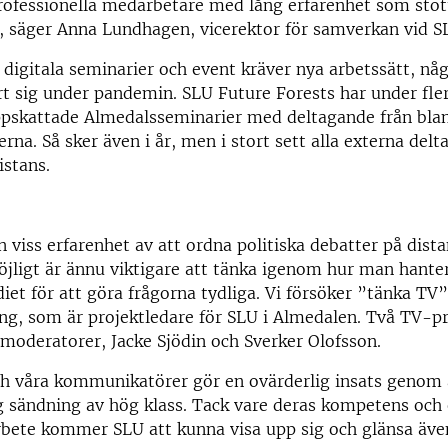
rofessionella medarbetare med lång erfarenhet som stöt
, säger Anna Lundhagen, vicerektor för samverkan vid S
 digitala seminarier och event kräver nya arbetssätt, n
t sig under pandemin. SLU Future Forests har under fler
ppskattade Almedalsseminarier med deltagande från bla
åerna. Så sker även i år, men i stort sett alla externa de
istans.
n viss erfarenhet av att ordna politiska debatter på dista
jligt är ännu viktigare att tänka igenom hur man hant
et för att göra frågorna tydliga. Vi försöker ”tänka TV”
g, som är projektledare för SLU i Almedalen. Två TV-pr
moderatorer, Jacke Sjödin och Sverker Olofsson.
h våra kommunikatörer gör en ovärderlig insats genom 
 sändning av hög klass. Tack vare deras kompetens och 
rbete kommer SLU att kunna visa upp sig och glänsa äve