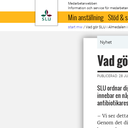
Medarbetarwebben
Information och service för medarbetar
Till startsida
Min anställning
Stöd & s
start mw
/
Vad gör SLU i Almedalen i
Nyhet
Vad gö
PUBLICERAD: 28 JU
SLU ordnar di
innebar en nå
antibiotikare
– Vi ser dett
Genom det digi