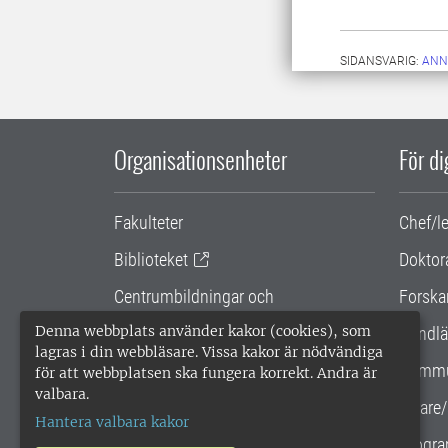
SIDANSVARIG:
ANN
Organisationsenheter
För d
Fakulteter
Chef/l
Biblioteket
Doktor
Centrumbildningar och
Forska
samarbetsprojekt
Denna webbplats använder kakor (cookies), som
Handlä
lagras i din webbläsare. Vissa kakor är nödvändiga
Gemensamma verksamhetsstödet
Kommu
för att webbplatsen ska fungera korrekt. Andra är
valbara.
SLU Holding
Lärare/
Hantera valbara kakor
Progra