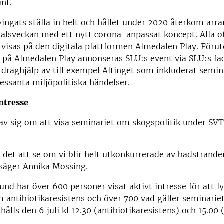
unt.
tvingats ställa in helt och hållet under 2020 återkom arr
sveckan med ett nytt corona-anpassat koncept. Alla off
visas på den digitala plattformen Almedalen Play. Föru
 på Almedalen Play annonseras SLU:s event via SLU:s fa
s draghjälp av till exempel Altinget som inkluderat semina
ressanta miljöpolitiska händelser.
ntresse
av sig om att visa seminariet om skogspolitik under SV
 det att se om vi blir helt utkonkurrerade av badstrand
, säger Annika Mossing.
tund har över 600 personer visat aktivt intresse för att l
 antibiotikaresistens och över 700 vad gäller seminarie
ålls den 6 juli kl 12.30 (antibiotikaresistens) och 15.00 