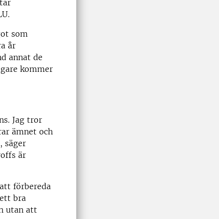
tar
LU.
ågot som
a år
nd annat de
ltagare kommer
ns. Jag tror
erar ämnet och
, säger
offs är
att förbereda
ett bra
n utan att