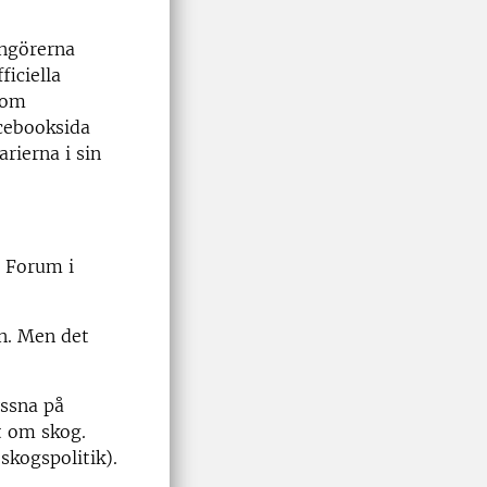
angörerna
iciella
tom
cebooksida
rierna i sin
T Forum i
en. Men det
yssna på
t om skog.
(skogspolitik).