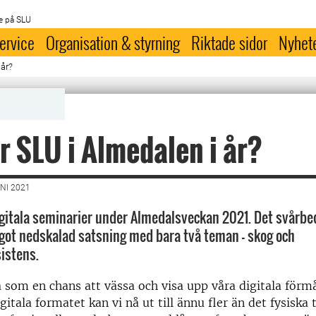
e på SLU
ervice
Organisation & styrning
Riktade sidor
Nyhet
 år?
r SLU i Almedalen i år?
NI 2021
gitala seminarier under Almedalsveckan 2021. Det svårb
got nedskalad satsning med bara två teman – skog och
sistens.
a som en chans att vässa och visa upp våra digitala förm
tala formatet kan vi nå ut till ännu fler än det fysiska t