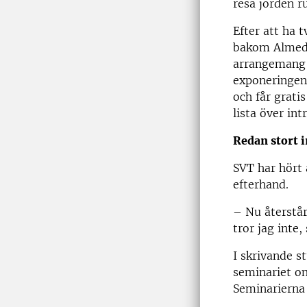
resa jorden r
Efter att ha 
bakom Almedal
arrangemang 
exponeringen
och får grati
lista över int
Redan stort i
SVT har hört 
efterhand.
– Nu återstår
tror jag inte
I skrivande s
seminariet om
Seminarierna h