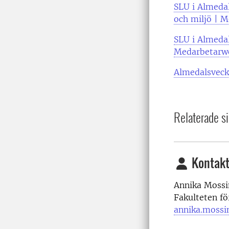
SLU i Almedal
och miljö | 
SLU i Almedal
Medarbetarw
Almedalsveck
Relaterade si
Kontakt
Annika Moss
Fakulteten f
annika.mossi