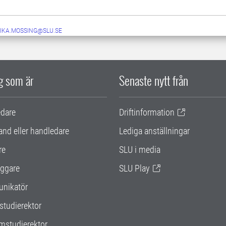
IKA.MOSSING@SLU.SE
ig som är
Senaste nytt från
edare
Driftinformation
and eller handledare
Lediga anställningar
re
SLU i media
ggare
SLU Play
nikatör
studierektor
mstudierektor