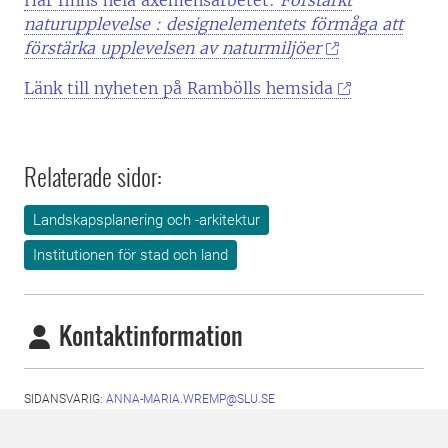
Här finns hela axemensarbetet:
Förstärkt
naturupplevelse : designelementets förmåga att
förstärka upplevelsen av naturmiljöer
Länk till nyheten på Rambölls hemsida
Relaterade sidor:
Landskapsplanering och -arkitektur
Institutionen för stad och land
Kontaktinformation
SIDANSVARIG:
ANNA-MARIA.WREMP@SLU.SE