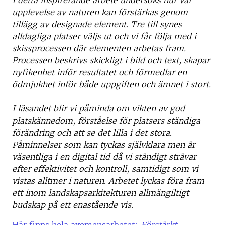
I detta inspirerande arbete undersöks hur vår
upplevelse av naturen kan förstärkas genom
tillägg av designade element. Tre till synes
alldagliga platser väljs ut och vi får följa med i
skissprocessen där elementen arbetas fram.
Processen beskrivs skickligt i bild och text, skapar
nyfikenhet inför resultatet och förmedlar en
ödmjukhet inför både uppgiften och ämnet i stort.
I läsandet blir vi påminda om vikten av god
platskännedom, förståelse för platsers ständiga
förändring och att se det lilla i det stora.
Påminnelser som kan tyckas självklara men är
väsentliga i en digital tid då vi ständigt strävar
efter effektivitet och kontroll, samtidigt som vi
vistas alltmer i naturen. Arbetet lyckas föra fram
ett inom landskapsarkitekturen allmängiltigt
budskap på ett enastående vis.