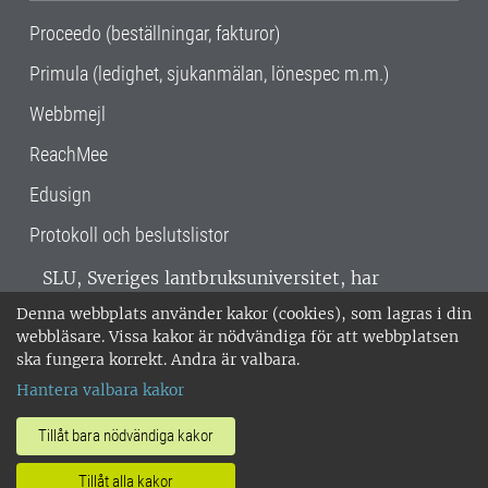
Proceedo (beställningar, fakturor)
Primula (ledighet, sjukanmälan, lönespec m.m.)
Webbmejl
ReachMee
Edusign
Protokoll och beslutslistor
SLU, Sveriges lantbruksuniversitet, har
verksamhet över hela Sverige. Huvudorter är
Denna webbplats använder kakor (cookies), som lagras i din
Alnarp, Uppsala och Umeå.
SLU är
webbläsare. Vissa kakor är nödvändiga för att webbplatsen
miljöcertifierat enligt ISO 14001. •
Telefon:
ska fungera korrekt. Andra är valbara.
018-67 10 00 • Org nr: 202100-2817 •
Om
Hantera valbara kakor
medarbetarwebben
•
SLU:s fakturaadress
•
Om SLU:s webbplatser
•
Vid KRIS
Tillåt bara nödvändiga kakor
•
Hantera kakor
•
Behandling av
Tillåt alla kakor
personuppgifter