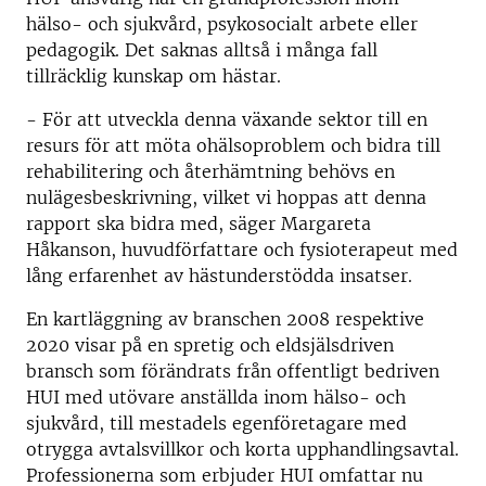
hälso- och sjukvård, psykosocialt arbete eller
pedagogik. Det saknas alltså i många fall
tillräcklig kunskap om hästar.
- För att utveckla denna växande sektor till en
resurs för att möta ohälsoproblem och bidra till
rehabilitering och återhämtning behövs en
nulägesbeskrivning, vilket vi hoppas att denna
rapport ska bidra med, säger Margareta
Håkanson, huvudförfattare och fysioterapeut med
lång erfarenhet av hästunderstödda insatser.
En kartläggning av branschen 2008 respektive
2020 visar på en spretig och eldsjälsdriven
bransch som förändrats från offentligt bedriven
HUI med utövare anställda inom hälso- och
sjukvård, till mestadels egenföretagare med
otrygga avtalsvillkor och korta upphandlingsavtal.
Professionerna som erbjuder HUI omfattar nu