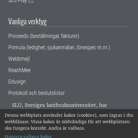
SLU Play
Vanliga verktyg
Proceedo (beställningar, fakturor)
Primula (ledighet, sjukanmälan, lönespec m.m.)
Webbmejl
ReachMee
Edusign
Protokoll och beslutslistor
SLU, Sveriges lantbruksuniversitet, har
verksamhet över hela Sverige. Huvudorter är
Denna webbplats använder kakor (cookies), som lagras i din
Alnarp, Uppsala och Umeå.
SLU är
webbläsare. Vissa kakor är nödvändiga för att webbplatsen
miljöcertifierat enligt ISO 14001. •
Telefon:
ska fungera korrekt. Andra är valbara.
018-67 10 00 • Org nr: 202100-2817 •
Om
Hantera valbara kakor