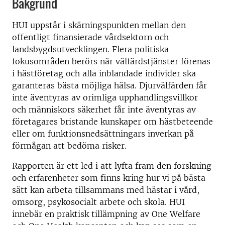
Bakgrund
HUI uppstår i skärningspunkten mellan den
offentligt finansierade vårdsektorn och
landsbygdsutvecklingen. Flera politiska
fokusområden berörs när välfärdstjänster förenas
i hästföretag och alla inblandade individer ska
garanteras bästa möjliga hälsa. Djurvälfärden får
inte äventyras av orimliga upphandlingsvillkor
och människors säkerhet får inte äventyras av
företagares bristande kunskaper om hästbeteende
eller om funktionsnedsättningars inverkan på
förmågan att bedöma risker.
Rapporten är ett led i att lyfta fram den forskning
och erfarenheter som finns kring hur vi på bästa
sätt kan arbeta tillsammans med hästar i vård,
omsorg, psykosocialt arbete och skola. HUI
innebär en praktisk tillämpning av One Welfare