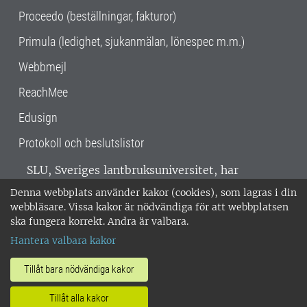
Proceedo (beställningar, fakturor)
Primula (ledighet, sjukanmälan, lönespec m.m.)
Webbmejl
ReachMee
Edusign
Protokoll och beslutslistor
SLU, Sveriges lantbruksuniversitet, har
verksamhet över hela Sverige. Huvudorter är
Denna webbplats använder kakor (cookies), som lagras i din
Alnarp, Uppsala och Umeå.
SLU är
webbläsare. Vissa kakor är nödvändiga för att webbplatsen
miljöcertifierat enligt ISO 14001. •
Telefon:
ska fungera korrekt. Andra är valbara.
018-67 10 00 • Org nr: 202100-2817 •
Om
Hantera valbara kakor
medarbetarwebben
•
SLU:s fakturaadress
•
Om SLU:s webbplatser
•
Vid KRIS
Tillåt bara nödvändiga kakor
•
Hantera kakor
•
Behandling av
Tillåt alla kakor
personuppgifter