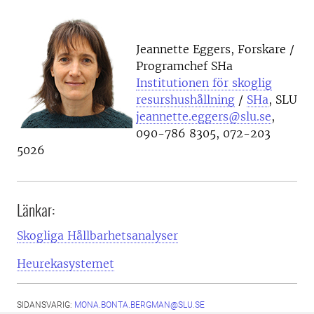
Jeannette Eggers, Forskare /
Programchef SHa
Institutionen för skoglig
resurshushållning
/
SHa
, SLU
jeannette.eggers@slu.se
,
090-786 8305, 072-203
5026
Länkar:
Skogliga Hållbarhetsanalyser
Heurekasystemet
SIDANSVARIG:
MONA.BONTA.BERGMAN@SLU.SE