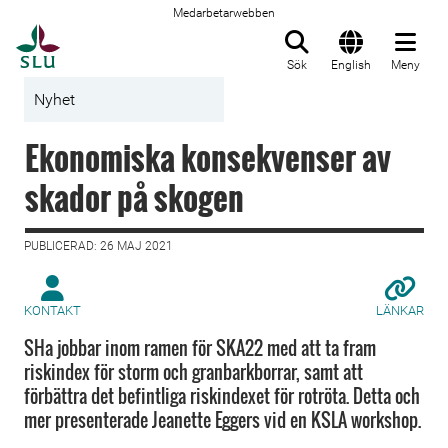
Medarbetarwebben
Till startsida
Sök
English
Meny
Nyhet
Ekonomiska konsekvenser av
skador på skogen
PUBLICERAD: 26 MAJ 2021
KONTAKT
LÄNKAR
SHa jobbar inom ramen för SKA22 med att ta fram
riskindex för storm och granbarkborrar, samt att
förbättra det befintliga riskindexet för rotröta. Detta och
mer presenterade Jeanette Eggers vid en KSLA workshop.