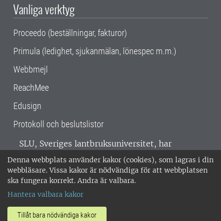
Vanliga verktyg
Proceedo (beställningar, fakturor)
Primula (ledighet, sjukanmälan, lönespec m.m.)
Webbmejl
ReachMee
Edusign
Protokoll och beslutslistor
SLU, Sveriges lantbruksuniversitet, har
verksamhet över hela Sverige. Huvudorter är
Denna webbplats använder kakor (cookies), som lagras i din
Alnarp, Uppsala och Umeå.
SLU är
webbläsare. Vissa kakor är nödvändiga för att webbplatsen
miljöcertifierat enligt ISO 14001. •
Telefon:
ska fungera korrekt. Andra är valbara.
018-67 10 00 • Org nr: 202100-2817 •
Om
Hantera valbara kakor
medarbetarwebben
•
SLU:s fakturaadress
•
Om SLU:s webbplatser
•
Vid KRIS
Tillåt bara nödvändiga kakor