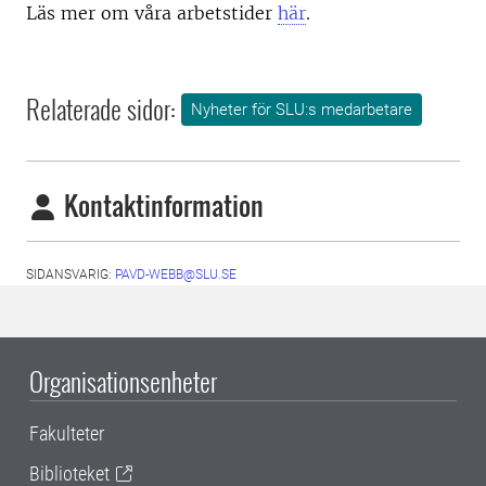
Läs mer om våra arbetstider
här
.
Relaterade sidor:
Nyheter för SLU:s medarbetare
Kontaktinformation
SIDANSVARIG:
PAVD-WEBB@SLU.SE
Organisationsenheter
Fakulteter
Biblioteket