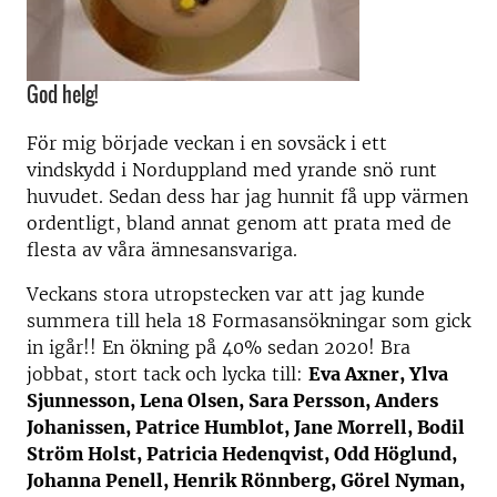
God helg!
För mig började veckan i en sovsäck i ett
vindskydd i Norduppland med yrande snö runt
huvudet. Sedan dess har jag hunnit få upp värmen
ordentligt, bland annat genom att prata med de
flesta av våra ämnesansvariga.
Veckans stora utropstecken var att jag kunde
summera till hela 18 Formasansökningar som gick
in igår!! En ökning på 40% sedan 2020! Bra
jobbat, stort tack och lycka till:
Eva Axner, Ylva
Sjunnesson, Lena Olsen, Sara Persson, Anders
Johanissen, Patrice Humblot, Jane Morrell, Bodil
Ström Holst, Patricia Hedenqvist, Odd Höglund,
Johanna Penell, Henrik Rönnberg, Görel Nyman,