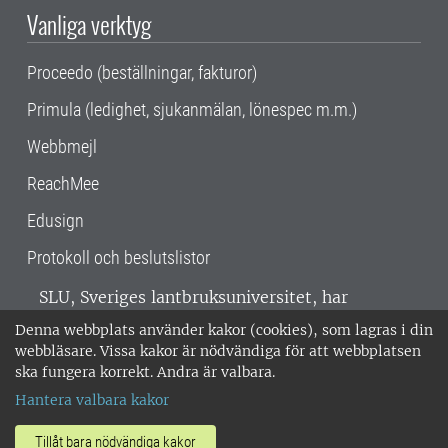
Vanliga verktyg
Proceedo (beställningar, fakturor)
Primula (ledighet, sjukanmälan, lönespec m.m.)
Webbmejl
ReachMee
Edusign
Protokoll och beslutslistor
SLU, Sveriges lantbruksuniversitet, har
verksamhet över hela Sverige. Huvudorter är
Denna webbplats använder kakor (cookies), som lagras i din
Alnarp, Uppsala och Umeå.
SLU är
webbläsare. Vissa kakor är nödvändiga för att webbplatsen
miljöcertifierat enligt ISO 14001. •
Telefon:
ska fungera korrekt. Andra är valbara.
018-67 10 00 • Org nr: 202100-2817 •
Om
Hantera valbara kakor
medarbetarwebben
•
SLU:s fakturaadress
•
Om SLU:s webbplatser
•
Vid KRIS
Tillåt bara nödvändiga kakor