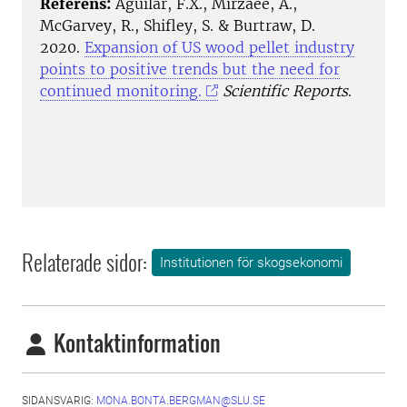
Referens:
Aguilar, F.X., Mirzaee, A.,
McGarvey, R., Shifley, S. & Burtraw, D.
2020.
Expansion of US wood pellet industry
points to positive trends but the need for
continued monitoring.
Scientific Reports
.
Relaterade sidor:
Institutionen för skogsekonomi
Kontaktinformation
SIDANSVARIG:
MONA.BONTA.BERGMAN@SLU.SE