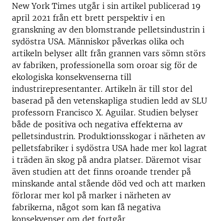
New York Times utgår i sin artikel publicerad 19
april 2021 från ett brett perspektiv i en
granskning av den blomstrande pelletsindustrin i
sydöstra USA. Människor påverkas olika och
artikeln belyser allt från grannen vars sömn störs
av fabriken, professionella som oroar sig för de
ekologiska konsekvenserna till
industrirepresentanter. Artikeln är till stor del
baserad på den vetenskapliga studien ledd av SLU
professorn Francisco X. Aguilar. Studien belyser
både de positiva och negativa effekterna av
pelletsindustrin. Produktionsskogar i närheten av
pelletsfabriker i sydöstra USA hade mer kol lagrat
i träden än skog på andra platser. Däremot visar
även studien att det finns oroande trender på
minskande antal stående död ved och att marken
förlorar mer kol på marker i närheten av
fabrikerna, något som kan få negativa
konsekvenser om det fortgår.