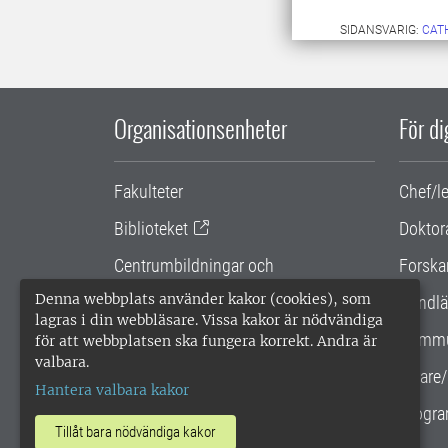
SIDANSVARIG:
CAT
Organisationsenheter
För d
Fakulteter
Chef/l
Biblioteket
Doktor
Centrumbildningar och
Forska
samarbetsprojekt
Denna webbplats använder kakor (cookies), som
Handlä
lagras i din webbläsare. Vissa kakor är nödvändiga
Gemensamma verksamhetsstödet
Kommu
för att webbplatsen ska fungera korrekt. Andra är
valbara.
SLU Holding
Lärare/
Hantera valbara kakor
Progra
Tillåt bara nödvändiga kakor