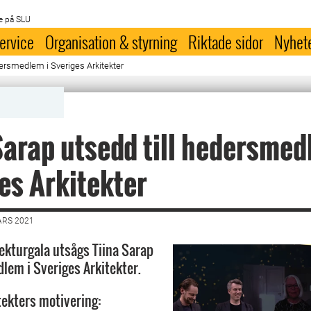
e på SLU
ervice
Organisation & styrning
Riktade sidor
Nyhet
dersmedlem i Sveriges Arkitekter
Sarap utsedd till hedersmed
es Arkitekter
ARS 2021
tekturgala utsågs Tiina Sarap
dlem i Sveriges Arkitekter.
tekters motivering: