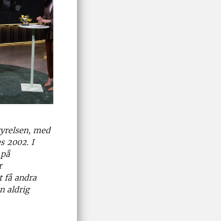
tyrelsen, med
s 2002. I
 på
r
t få andra
n aldrig