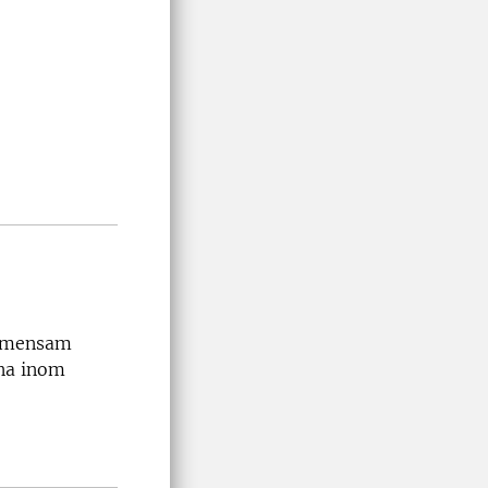
gemensam
rna inom