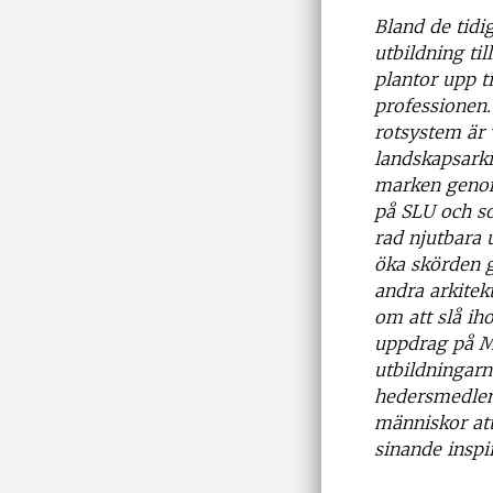
Bland de tidi
utbildning til
plantor upp t
professionen
rotsystem är
landskapsarki
marken genom
på SLU och 
rad njutbara 
öka skörden 
andra arkitek
om att slå ih
uppdrag på M
utbildningarna
hedersmedlem 
människor att
sinande inspir