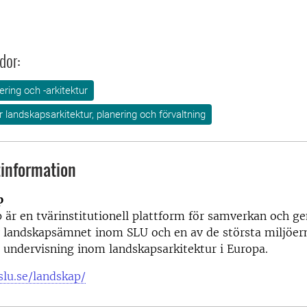
dor:
ring och -arkitektur
ör landskapsarkitektur, planering och förvaltning
information
p
 är en tvärinstitutionell plattform för samverkan och 
av landskapsämnet inom SLU och en av de största miljöe
 undervisning inom landskapsarkitektur i Europa.
slu.se/landskap/