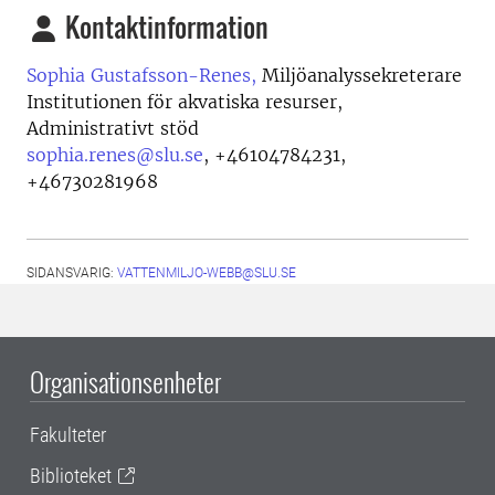
Kontaktinformation
Sophia Gustafsson-Renes,
Miljöanalyssekreterare
Institutionen för akvatiska resurser,
Administrativt stöd
sophia.renes@slu.se
,
+46104784231,
+46730281968
SIDANSVARIG:
VATTENMILJO-WEBB@SLU.SE
Organisationsenheter
Fakulteter
Biblioteket