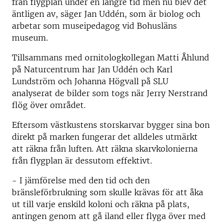
från flygplan under en längre tid men nu blev det
äntligen av, säger Jan Uddén, som är biolog och
arbetar som museipedagog vid Bohusläns
museum.
Tillsammans med ornitologkollegan Matti Åhlund
på Naturcentrum har Jan Uddén och Karl
Lundström och Johanna Högvall på SLU
analyserat de bilder som togs när Jerry Nerstrand
flög över området.
Eftersom västkustens storskarvar bygger sina bon
direkt på marken fungerar det alldeles utmärkt
att räkna från luften. Att räkna skarvkolonierna
från flygplan är dessutom effektivt.
- I jämförelse med den tid och den
bränsleförbrukning som skulle krävas för att åka
ut till varje enskild koloni och räkna på plats,
antingen genom att gå iland eller flyga över med