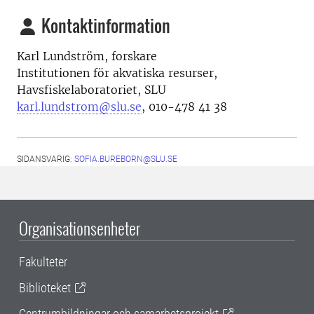
Kontaktinformation
Karl Lundström, forskare
Institutionen för akvatiska resurser,
Havsfiskelaboratoriet, SLU
karl.lundstrom@slu.se
,
010-478 41 38
SIDANSVARIG:
SOFIA.BUREBORN@SLU.SE
Organisationsenheter
Fakulteter
Biblioteket
Centrumbildningar och samarbetsprojekt