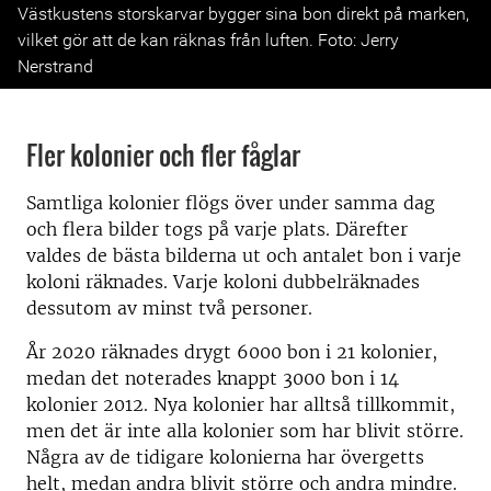
Previous
Next
Västkustens storskarvar bygger sina bon direkt på marken,
vilket gör att de kan räknas från luften. Foto: Jerry
Nerstrand
Fler kolonier och fler fåglar
Samtliga kolonier flögs över under samma dag
och flera bilder togs på varje plats. Därefter
valdes de bästa bilderna ut och antalet bon i varje
koloni räknades. Varje koloni dubbelräknades
dessutom av minst två personer.
År 2020 räknades drygt 6000 bon i 21 kolonier,
medan det noterades knappt 3000 bon i 14
kolonier 2012. Nya kolonier har alltså tillkommit,
men det är inte alla kolonier som har blivit större.
Några av de tidigare kolonierna har övergetts
helt, medan andra blivit större och andra mindre.