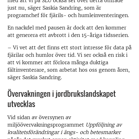
med att vi på SLU också ser över detta område
just nu, säger Saskia Sandring, som är
programchef för fjärils- och humleinventeringen.
En nackdel med pausen är dock att den kommer
att generera ett avbrott i den 15-åriga tidsserien.
– Vi vet att det finns ett stort intresse för data på
fjärilar och humlor över tid. Vi ser också en risk i
att vi kommer att förlora många duktiga
fältinventerare, som arbetat hos oss genom åren,
säger Saskia Sandring.
Övervakningen i jordbrukslandskapet
utvecklas
Vid sidan av översynen av
miljöövervakningsprogrammet
Uppföljning av
kvalitetsförändringar i ängs- och betesmarker