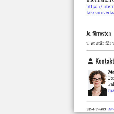
Information 
https://intern
fak/karnverk
Jo, förresten
T:et står för
Kontakt
Ma
Fo
Fa
ma
SIDANSVARIG:
MW-