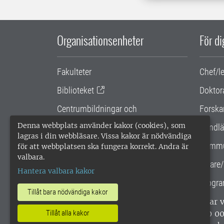
Organisationsenheter
För d
Fakulteter
Chef/l
Biblioteket
Doktor
Centrumbildningar och
Forska
samarbetsprojekt
Denna webbplats använder kakor (cookies), som
Handlä
lagras i din webbläsare. Vissa kakor är nödvändiga
Gemensamma verksamhetsstödet
Kommu
för att webbplatsen ska fungera korrekt. Andra är
valbara.
SLU Holding
Lärare/
Hantera valbara kakor
Progra
Tillåt bara nödvändiga kakor
SLU, Sveriges lantbruksuniversitet, har
Tillåt alla kakor
enligt ISO 14001. •
Telefon: 018-67 10 0