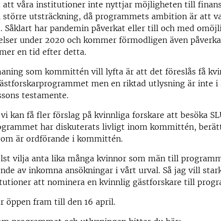
att våra institutioner inte nyttjar möjligheten till finan
i större utsträckning, då programmets ambition är att v
t. Såklart har pandemin påverkat eller till och med omöjl
stelser under 2020 och kommer förmodligen även påverk
er en tid efter detta.
ning som kommittén vill lyfta är att det föreslås få kvi
 gästforskarprogrammet men en riktad utlysning är inte i
ssons testamente.
vi kan få fler förslag på kvinnliga forskare att besöka S
ogrammet har diskuterats livligt inom kommittén, berät
som är ordförande i kommittén.
elst vilja anta lika många kvinnor som män till program
ende av inkomna ansökningar i vårt urval. Så jag vill st
titutioner att nominera en kvinnlig gästforskare till pro
r öppen fram till den 16 april.