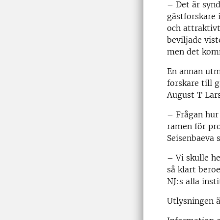
– Det är synd 
gästforskare 
och attraktiv
beviljade vi
men det komm
En annan utma
forskare till
August T Lar
– Frågan hur 
ramen för pr
Seisenbaeva 
– Vi skulle h
så klart bero
NJ:s alla ins
Utlysningen ä