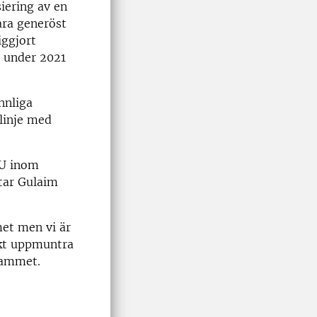
siering av en
ara generöst
iggjort
a under 2021
nnliga
 linje med
LU inom
tar Gulaim
met men vi är
arkt uppmuntra
grammet.