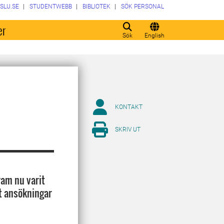
SLU.SE
STUDENTWEBB
BIBLIOTEK
SÖK PERSONAL
er
Sök
English
KONTAKT
SKRIV UT
ram nu varit
t ansökningar