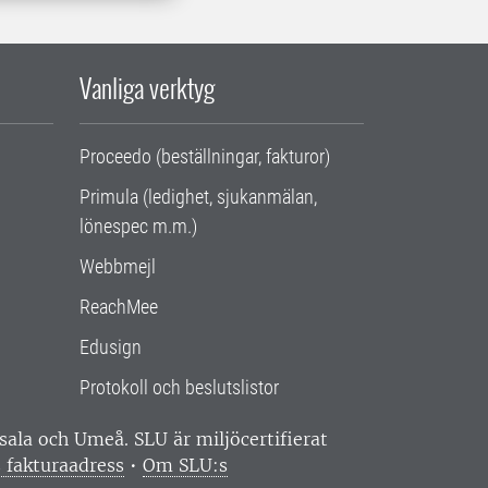
Vanliga verktyg
Proceedo (beställningar, fakturor)
Primula (ledighet, sjukanmälan,
lönespec m.m.)
Webbmejl
ReachMee
Edusign
Protokoll och beslutslistor
ppsala och Umeå.
SLU är miljöcertifierat
 fakturaadress
•
Om SLU:s