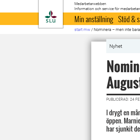
Medarbetarwebben
Information och service för medarbetar
Till startsida
Min anställning
Stöd & s
start mw
/
Nominera – men inte bara
Nyhet
Nomine
August
PUBLICERAD: 24 F
I drygt en må
öppen. Marnie
har sjunkit d