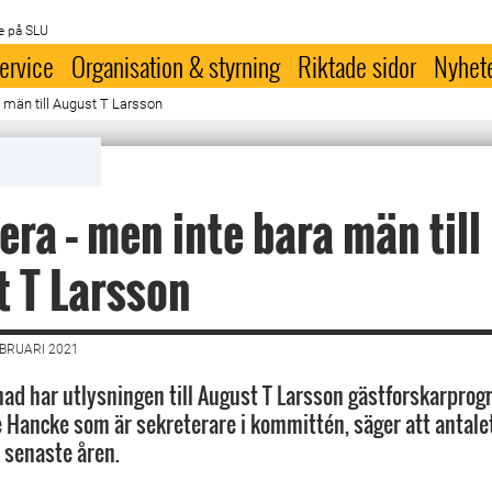
e på SLU
ervice
Organisation & styrning
Riktade sidor
Nyhet
 män till August T Larsson
ra – men inte bara män till
 T Larsson
EBRUARI 2021
nad har utlysningen till August T Larsson gästforskarprog
 Hancke som är sekreterare i kommittén, säger att antale
e senaste åren.