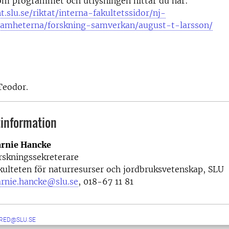
om programmet och utlysningen hittar du här:
t.slu.se/riktat/interna-fakultetssidor/nj-
samheterna/forskning-samverkan/august-t-larsson/
 Teodor.
information
rnie Hancke
rskningssekreterare
kulteten för naturresurser och jordbruksvetenskap, SLU
rnie.hancke@slu.se
, 018-67 11 81
RED@SLU.SE