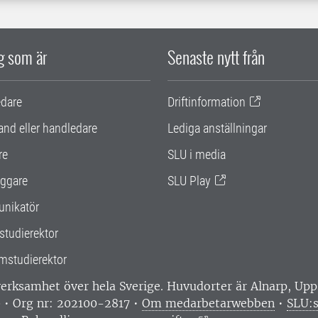
ig som är
Senaste nytt från
edare
Driftinformation
and eller handledare
Lediga anställningar
re
SLU i media
ggare
SLU Play
nikatör
studierektor
mstudierektor
 verksamhet över hela Sverige. Huvudorter är Alnarp, U
0 • Org nr: 202100-2817 •
Om medarbetarwebben
•
SLU:s