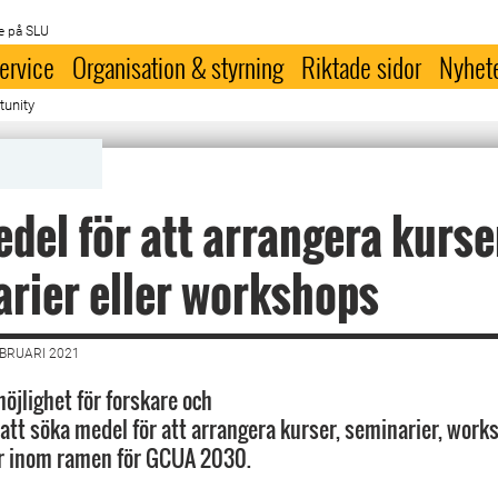
e på SLU
ervice
Organisation & styrning
Riktade sidor
Nyhet
tunity
del för att arrangera kurse
rier eller workshops
EBRUARI 2021
öjlighet för forskare och
 att söka medel för att arrangera kurser, seminarier, work
 inom ramen för GCUA 2030.