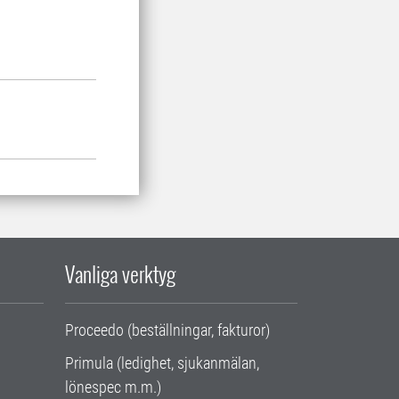
Vanliga verktyg
Proceedo (beställningar, fakturor)
Primula (ledighet, sjukanmälan,
lönespec m.m.)