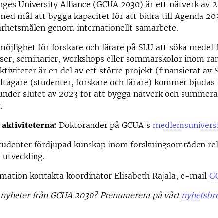
nges University Alliance (GCUA 2030) är ett nätverk av 2
med mål att bygga kapacitet för att bidra till Agenda 20
barhetsmålen genom internationellt samarbete.
möjlighet för forskare och lärare på SLU att söka medel f
rser, seminarier, workshops eller sommarskolor inom r
ktiviteter är en del av ett större projekt (finansierat av
eltagare (studenter, forskare och lärare) kommer bjudas in
 under slutet av 2023 för att bygga nätverk och summer
.
aktiviteterna:
Doktorander på GCUA’s
medlemsuniversi
studenter fördjupad kunskap inom forskningsområden rel
 utveckling.
mation kontakta koordinator Elisabeth Rajala, e-mail
G
er nyheter från GCUA 2030? Prenumerera på vårt
nyhetsbr