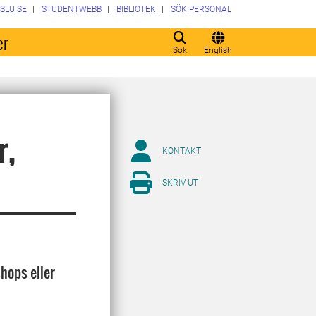
SLU.SE
STUDENTWEBB
BIBLIOTEK
SÖK PERSONAL
er
Sök
English
r,
KONTAKT
SKRIV UT
shops eller