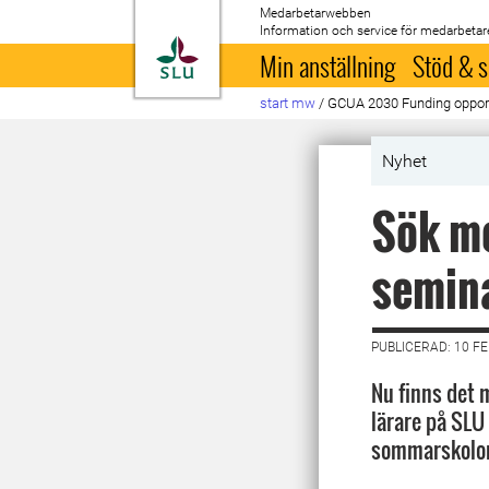
Medarbetarwebben
Information och service för medarbetar
Till startsida
Min anställning
Stöd & s
start mw
/
GCUA 2030 Funding oppor
Nyhet
Sök me
semina
PUBLICERAD: 10 F
Nu finns det m
lärare på SLU
sommarskolor