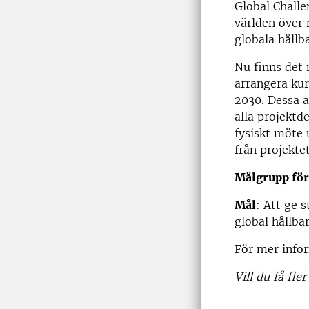
Global Challe
världen över 
globala håll
Nu finns det 
arrangera ku
2030. Dessa a
alla projektd
fysiskt möte
från projektet
Målgrupp för 
Mål
: Att ge 
global hållbar
För mer infor
Vill du få fl