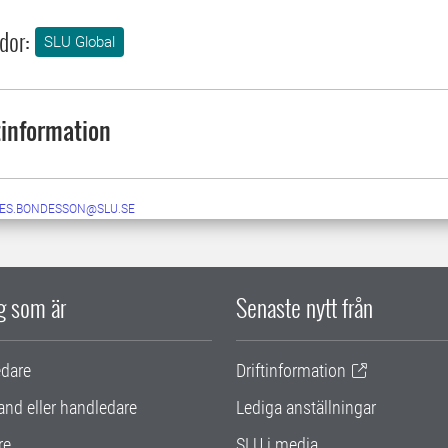
dor:
SLU Global
information
ES.BONDESSON@SLU.SE
ig som är
Senaste nytt från
edare
Driftinformation
and eller handledare
Lediga anställningar
re
SLU i media