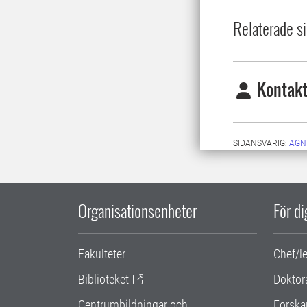
Relaterade si
Kontakt
SIDANSVARIG:
AGN
Organisationsenheter
För d
Fakulteter
Chef/l
Biblioteket
Doktor
Centrumbildningar och
Forska