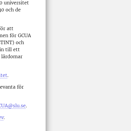
0 universitet
30 och de
ör att
amen för GCUA
 STINT) och
 till ett
a lärdomar
tet
.
evanta för
CUA@slu.se
.
ev
.