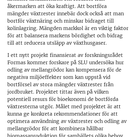
åkermarken att öka kraftigt. Att bortföra
mängder växtrester innebär dock också att man
bortför växtnäring och minskar bidraget till
kolinlagring. Mängden markkol är en viktig faktor
för att balansera markens bördighet och bidrag
till att reducera utsläpp av växthusgaser.
I ett nytt projekt finansierat av forskningsrådet
Formas kommer forskare på SLU undersöka hur
odling av mellangrödor kan kompensera för de
negativa miljöeffekter som kan uppstå vid
bortförsel av stora mängder växtrester från
jordbruket. Projektet tittar även på vilken
potentiell resurs för bioekonomi de bortförda
växtresterna utgör. Målet med projektet är att
kunna ge konkreta rekommendationer för att
optimera användning av växtrester och odling av
mellangrödor för att kombinera hållbar
biomassaproduktion för samhällets olika behov