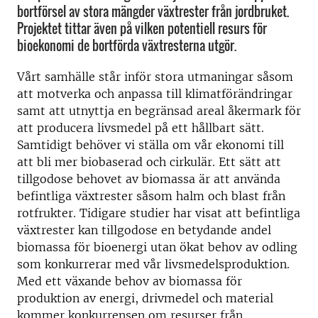
bortförsel av stora mängder växtrester från jordbruket.
Projektet tittar även på vilken potentiell resurs för
bioekonomi de bortförda växtresterna utgör.
Vårt samhälle står inför stora utmaningar såsom
att motverka och anpassa till klimatförändringar
samt att utnyttja en begränsad areal åkermark för
att producera livsmedel på ett hållbart sätt.
Samtidigt behöver vi ställa om vår ekonomi till
att bli mer biobaserad och cirkulär. Ett sätt att
tillgodose behovet av biomassa är att använda
befintliga växtrester såsom halm och blast från
rotfrukter. Tidigare studier har visat att befintliga
växtrester kan tillgodose en betydande andel
biomassa för bioenergi utan ökat behov av odling
som konkurrerar med vår livsmedelsproduktion.
Med ett växande behov av biomassa för
produktion av energi, drivmedel och material
kommer konkurrensen om resurser från