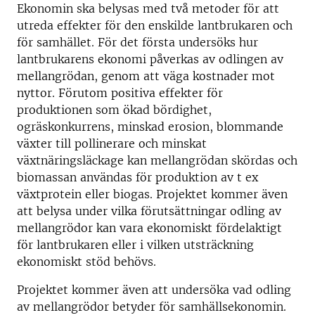
Ekonomin ska belysas med två metoder för att
utreda effekter för den enskilde lantbrukaren och
för samhället. För det första undersöks hur
lantbrukarens ekonomi påverkas av odlingen av
mellangrödan, genom att väga kostnader mot
nyttor. Förutom positiva effekter för
produktionen som ökad bördighet,
ogräskonkurrens, minskad erosion, blommande
växter till pollinerare och minskat
växtnäringsläckage kan mellangrödan skördas och
biomassan användas för produktion av t ex
växtprotein eller biogas. Projektet kommer även
att belysa under vilka förutsättningar odling av
mellangrödor kan vara ekonomiskt fördelaktigt
för lantbrukaren eller i vilken utsträckning
ekonomiskt stöd behövs.
Projektet kommer även att undersöka vad odling
av mellangrödor betyder för samhällsekonomin.