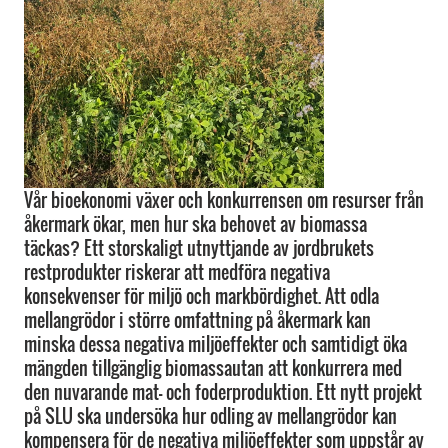
Vår bioekonomi växer och konkurrensen om resurser från
åkermark ökar, men hur ska behovet av biomassa
täckas? Ett storskaligt utnyttjande av jordbrukets
restprodukter riskerar att medföra negativa
konsekvenser för miljö och markbördighet. Att odla
mellangrödor i större omfattning på åkermark kan
minska dessa negativa miljöeffekter och samtidigt öka
mängden tillgänglig biomassautan att konkurrera med
den nuvarande mat- och foderproduktion. Ett nytt projekt
på SLU ska undersöka hur odling av mellangrödor kan
kompensera för de negativa miljöeffekter som uppstår av