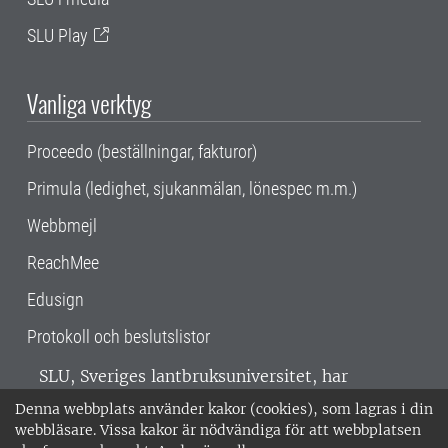
SLU Play
Vanliga verktyg
Proceedo (beställningar, fakturor)
Primula (ledighet, sjukanmälan, lönespec m.m.)
Webbmejl
ReachMee
Edusign
Protokoll och beslutslistor
SLU, Sveriges lantbruksuniversitet, har
verksamhet över hela Sverige. Huvudorter är
Denna webbplats använder kakor (cookies), som lagras i din
Alnarp, Uppsala och Umeå.
SLU är
webbläsare. Vissa kakor är nödvändiga för att webbplatsen
miljöcertifierat enligt ISO 14001. •
Telefon: