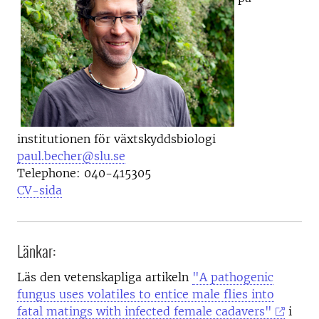
institutionen för växtskyddsbiologi
paul.becher@slu.se
Telephone:
040-415305
CV-sida
Länkar:
Läs den vetenskapliga artikeln
"A pathogenic
fungus uses volatiles to entice male flies into
fatal matings with infected female cadavers"
i