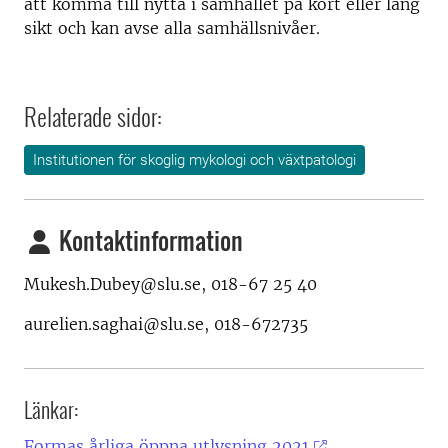
att komma till nytta i samhället på kort eller lång
sikt och kan avse alla samhällsnivåer.
Relaterade sidor:
Institutionen för skoglig mykologi och växtpatologi
Kontaktinformation
Mukesh.Dubey@slu.se, 018-67 25 40
aurelien.saghai@slu.se, 018-672735
Länkar:
Formas årliga öppna utlysning 2021