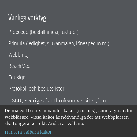
Vanliga verktyg
Proceedo (beställningar, fakturor)
Primula (ledighet, sjukanmälan, lönespec m.m.)
Webbmejl
ReachMee
Edusign
Protokoll och beslutslistor
SLU, Sveriges lantbruksuniversitet, har
verksamhet över hela Sverige. Huvudorter är
Denna webbplats använder kakor (cookies), som lagras i din
Alnarp, Uppsala och Umeå.
SLU är
webbläsare. Vissa kakor är nödvändiga för att webbplatsen
miljöcertifierat enligt ISO 14001. •
Telefon:
ska fungera korrekt. Andra är valbara.
018-67 10 00 • Org nr: 202100-2817 •
Om
Hantera valbara kakor