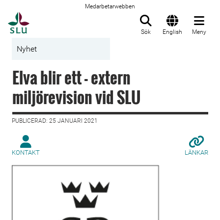
Medarbetarwebben
Till startsida
Sök
English
Meny
Nyhet
Elva blir ett - extern
miljörevision vid SLU
PUBLICERAD: 25 JANUARI 2021
KONTAKT
LÄNKAR