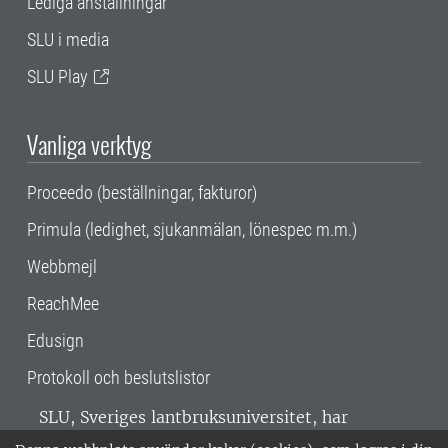
Lediga anställningar
SLU i media
SLU Play
Vanliga verktyg
Proceedo (beställningar, fakturor)
Primula (ledighet, sjukanmälan, lönespec m.m.)
Webbmejl
ReachMee
Edusign
Protokoll och beslutslistor
SLU, Sveriges lantbruksuniversitet, har
verksamhet över hela Sverige. Huvudorter är