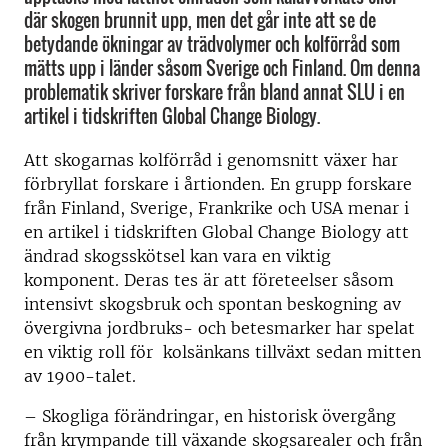
där skogen brunnit upp, men det går inte att se de
betydande ökningar av trädvolymer och kolförråd som
mätts upp i länder såsom Sverige och Finland. Om denna
problematik skriver forskare från bland annat SLU i en
artikel i tidskriften Global Change Biology.
Att skogarnas kolförråd i genomsnitt växer har
förbryllat forskare i årtionden. En grupp forskare
från Finland, Sverige, Frankrike och USA menar i
en artikel i tidskriften Global Change Biology att
ändrad skogsskötsel kan vara en viktig
komponent. Deras tes är att företeelser såsom
intensivt skogsbruk och spontan beskogning av
övergivna jordbruks- och betesmarker har spelat
en viktig roll för kolsänkans tillväxt sedan mitten
av 1900-talet.
– Skogliga förändringar, en historisk övergång
från krympande till växande skogsarealer och från