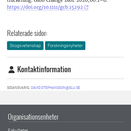
thickening. Glob Change Biol. 2020;00:1–6.
https://doi.org/10.1111/gcb.15292
Relaterade sidor:
Skogsvetenskap
Forskningsnyheter
Kontaktinformation
SIDANSVARIG:
DAVID.STEPHANSSON@SLU.SE
Organisationsenheter
Fakulteter