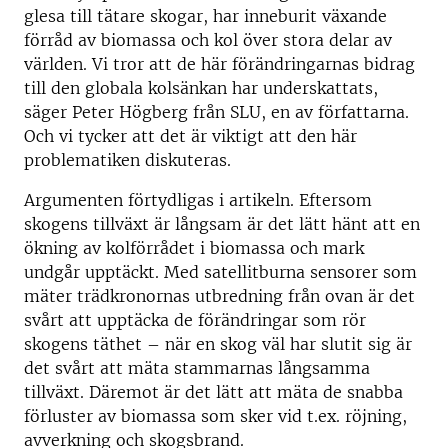
glesa till tätare skogar, har inneburit växande
förråd av biomassa och kol över stora delar av
världen. Vi tror att de här förändringarnas bidrag
till den globala kolsänkan har underskattats,
säger Peter Högberg från SLU, en av författarna.
Och vi tycker att det är viktigt att den här
problematiken diskuteras.
Argumenten förtydligas i artikeln. Eftersom
skogens tillväxt är långsam är det lätt hänt att en
ökning av kolförrådet i biomassa och mark
undgår upptäckt. Med satellitburna sensorer som
mäter trädkronornas utbredning från ovan är det
svårt att upptäcka de förändringar som rör
skogens täthet – när en skog väl har slutit sig är
det svårt att mäta stammarnas långsamma
tillväxt. Däremot är det lätt att mäta de snabba
förluster av biomassa som sker vid t.ex. röjning,
avverkning och skogsbrand.