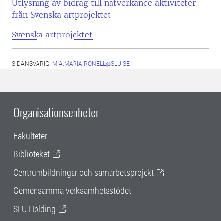
Utlysning av bidrag till nätverkande aktiviteter
från Svenska artprojektet
Svenska artprojektet
SIDANSVARIG:
MIA.MARIA.RONELL@SLU.SE
Organisationsenheter
Fakulteter
Biblioteket
Centrumbildningar och samarbetsprojekt
Gemensamma verksamhetsstödet
SLU Holding