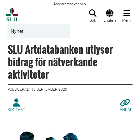
Medarbetarwebben
Till startsida
Sök
English
Meny
Nyhet
SLU Artdatabanken utlyser
bidrag för nätverkande
aktiviteter
PUBLICERAD: 18 SEPTEMBER 2020
KONTAKT
LÄNKAR