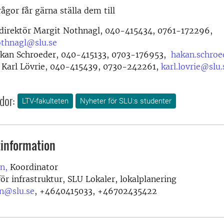
ågor får gärna ställa dem till
sdirektör Margit Nothnagl, 040-415434, 0761-172296,
othnagl@slu.se
kan Schroeder, 040-415133, 0703-176953,
hakan.schroe
 Karl Lövrie, 040-415439, 0730-242261,
karl.lovrie@slu.
dor:
LTV-fakulteten
Nyheter för SLU:s studenter
information
n,
Koordinator
ör infrastruktur, SLU Lokaler, lokalplanering
n@slu.se
,
+4640415033, +46702435422