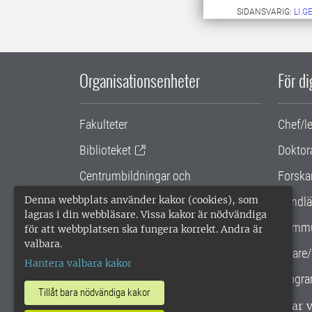
SIDANSVARIG:
LI.
Organisationsenheter
För d
Fakulteter
Chef/l
Biblioteket
Doktor
Centrumbildningar och
Forska
samarbetsprojekt
Denna webbplats använder kakor (cookies), som
Handlä
lagras i din webbläsare. Vissa kakor är nödvändiga
Gemensamma verksamhetsstödet
Kommu
för att webbplatsen ska fungera korrekt. Andra är
valbara.
SLU Holding
Lärare/
Hantera valbara kakor
Progra
Tillåt bara nödvändiga kakor
SLU, Sveriges lantbruksuniversitet, har