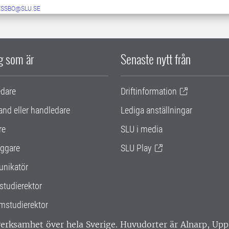
GESSBO@SLU.SE
ig som är
Senaste nytt från
edare
Driftinformation
and eller handledare
Lediga anställningar
re
SLU i media
ggare
SLU Play
nikatör
studierektor
mstudierektor
 verksamhet över hela Sverige. Huvudorter är Alnarp, U