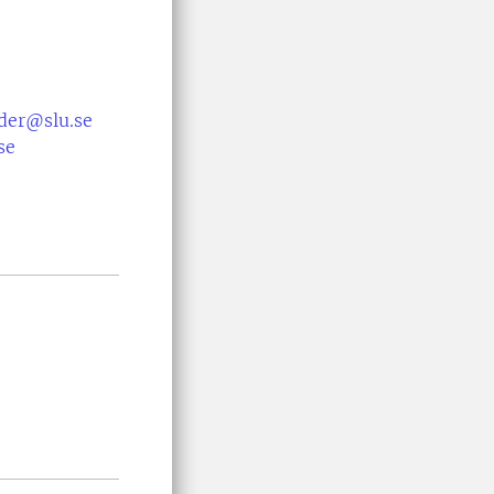
der@slu.se
se