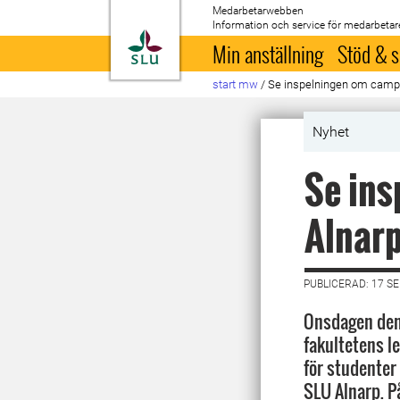
Medarbetarwebben
Information och service för medarbetar
Till startsida
Min anställning
Stöd & s
start mw
/
Se inspelningen om campu
Nyhet
Se ins
Alnar
PUBLICERAD: 17 S
Onsdagen den 
fakultetens l
för studente
SLU Alnarp. P