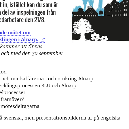
 in, istället kan du som är
a del av inspelningen från
darbetare den 21/8.
lade mötet om
lingen i Alnarp.
 kommer att finnas
ill och med den 30 september
tod
 och markaffärerna i och omkring Alnarp
cklingsprocessen SLU och Alnarp
elprocesser
 framöver?
n mötesdeltagarna
å svenska, men presentationsbilderna är på engelska.