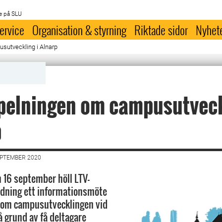
e på SLU
ervice
Organisation & styrning
Riktade sidor
Nyhet
sutveckling i Alnarp
pelningen om campusutveck
p
EPTEMBER 2020
16 september höll LTV-
edning ett informationsmöte
r om campusutvecklingen vid
å grund av få deltagare