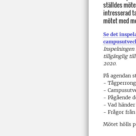
ställdes mötet
intresserad t
mötet med me
Se det inspe
campusutveck
Inspelningen
tillgänglig t
2020.
På agendan s
- Tågperrong
- Campusutve
- Pågående d
- Vad händer
- Frågor frå
Mötet hölls p