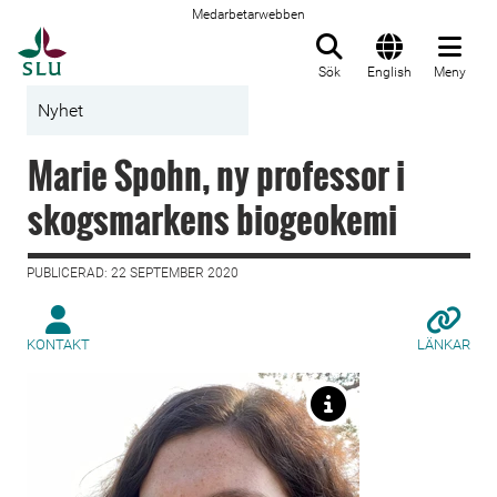
Medarbetarwebben
Till startsida
Sök
English
Meny
Nyhet
Marie Spohn, ny professor i
skogsmarkens biogeokemi
PUBLICERAD: 22 SEPTEMBER 2020
KONTAKT
LÄNKAR