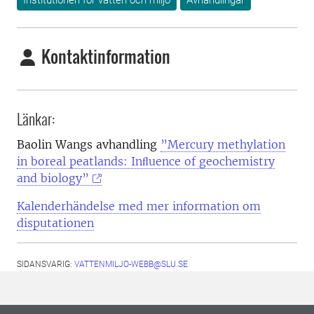
Institutionen för vatten och miljö
Avhandlingar
Kontaktinformation
Länkar:
Baolin Wangs avhandling
”Mercury methylation
in boreal peatlands: Inﬂuence of geochemistry
and biology”
Kalenderhändelse med mer information om
disputationen
SIDANSVARIG:
VATTENMILJO-WEBB@SLU.SE