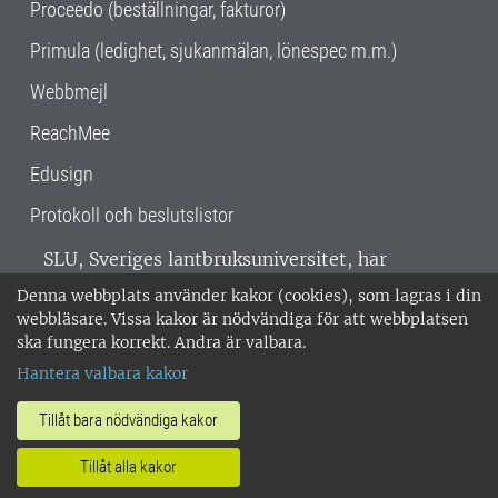
Proceedo (beställningar, fakturor)
Primula (ledighet, sjukanmälan, lönespec m.m.)
Webbmejl
ReachMee
Edusign
Protokoll och beslutslistor
SLU, Sveriges lantbruksuniversitet, har
verksamhet över hela Sverige. Huvudorter är
Denna webbplats använder kakor (cookies), som lagras i din
Alnarp, Uppsala och Umeå.
SLU är
webbläsare. Vissa kakor är nödvändiga för att webbplatsen
miljöcertifierat enligt ISO 14001. •
Telefon:
ska fungera korrekt. Andra är valbara.
018-67 10 00 • Org nr: 202100-2817 •
Om
Hantera valbara kakor
medarbetarwebben
•
SLU:s fakturaadress
•
Om SLU:s webbplatser
•
Vid KRIS
Tillåt bara nödvändiga kakor
•
Hantera kakor
•
Behandling av
Tillåt alla kakor
personuppgifter