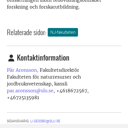
omsättningen inom redovisningsområdet
forskning och forskarutbildning.
Relaterade sidor:
NJ-fakulteten
Kontaktinformation
Pär Aronsson,
Fakultetsdirektör
Fakulteten för naturresurser och
jordbruksvetenskap, kansli
par.aronsson@slu.se
,
+4618672567,
+46725135981
SIDANSVARIG:
LI.GESSBO@SLU.SE