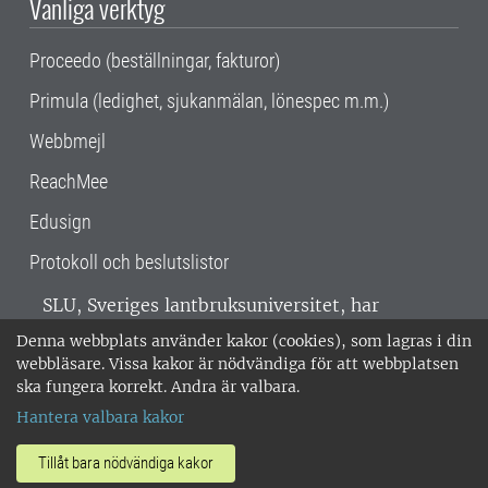
Vanliga verktyg
Proceedo (beställningar, fakturor)
Primula (ledighet, sjukanmälan, lönespec m.m.)
Webbmejl
ReachMee
Edusign
Protokoll och beslutslistor
SLU, Sveriges lantbruksuniversitet, har
verksamhet över hela Sverige. Huvudorter är
Denna webbplats använder kakor (cookies), som lagras i din
Alnarp, Uppsala och Umeå.
SLU är
webbläsare. Vissa kakor är nödvändiga för att webbplatsen
miljöcertifierat enligt ISO 14001. •
Telefon:
ska fungera korrekt. Andra är valbara.
018-67 10 00 • Org nr: 202100-2817 •
Om
Hantera valbara kakor
medarbetarwebben
•
SLU:s fakturaadress
•
Om SLU:s webbplatser
•
Vid KRIS
Tillåt bara nödvändiga kakor
•
Hantera kakor
•
Behandling av