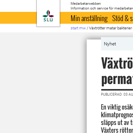
Medarbetarwebben
Information och service för medarbetar
Till startsida
Min anställning
Stöd & s
start mw
/
Växtrötter matar bakterie
Nyhet
Växtrö
permaf
PUBLICERAD: 03 A
En viktig osäk
klimatprogno
släpps ut av t
Växters rötte