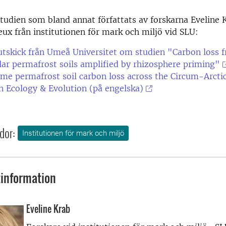
udien som bland annat författats av forskarna Eveline 
ux från institutionen för mark och miljö vid SLU:
utskick från Umeå Universitet om studien "Carbon loss 
ar permafrost soils amplified by rhizosphere priming"
ime permafrost soil carbon loss across the Circum-Arctic 
en Ecology & Evolution (på engelska)
dor:
Institutionen för mark och miljö
information
Eveline Krab