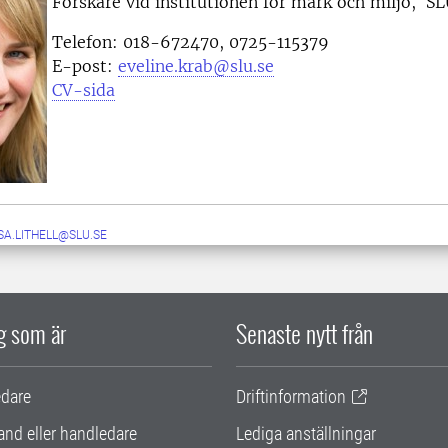
Forskare vid i
nstitutionen för mark och miljö, S
Telefon:
018-672470, 0725-115379
E-post:
eveline.krab@slu.se
CV-sida
SA.LITHELL@SLU.SE
ig som är
Senaste nytt från
edare
Driftinformation
and eller handledare
Lediga anställningar