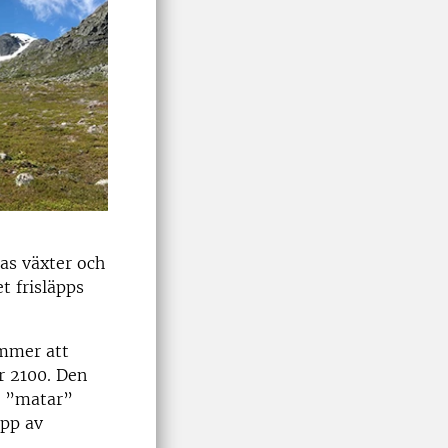
as växter och
t frisläpps
ommer att
r 2100. Den
er ”matar”
äpp av