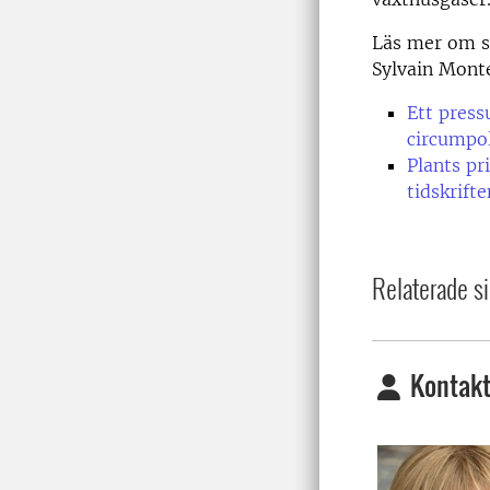
Läs mer om st
Sylvain Monte
Ett press
circumpol
Plants pr
tidskrift
Relaterade si
Kontakt