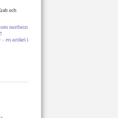
Krab och
from northern
- en artikel i