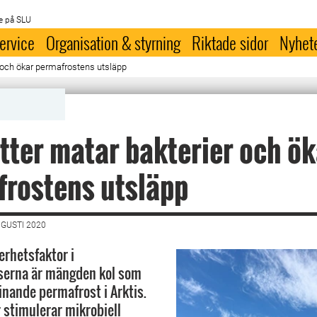
e på SLU
ervice
Organisation & styrning
Riktade sidor
Nyhet
r och ökar permafrostens utsläpp
tter matar bakterier och ök
rostens utsläpp
UGUSTI 2020
erhetsfaktor i
serna är mängden kol som
inande permafrost i Arktis.
r stimulerar mikrobiell