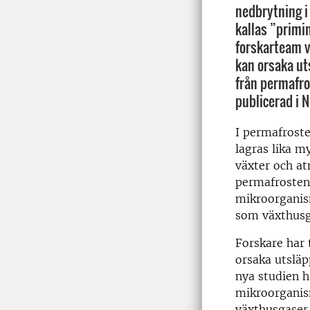
nedbrytning 
kallas ”primin
forskarteam v
kan orsaka ut
från permafros
publicerad i 
I permafrost
lagras lika m
växter och at
permafrosten 
mikroorganism
som växthusg
Forskare har 
orsaka utsläp
nya studien h
mikroorganism
växthusgaser