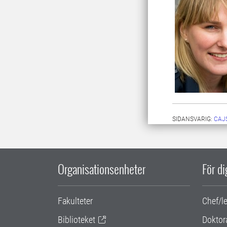
SIDANSVARIG:
CAJ
Organisationsenheter
För d
Fakulteter
Chef/l
Biblioteket
Doktor