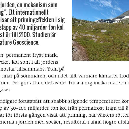
i jorden, en mekanism som
g”. Ett internationellt
isar att primingeffekten i sig
släpp av 40 miljarder ton kol
t år till 2100. Studien är
Nature Geoscience.
en, permanent fryst mark,
ycket kol som i all jordens
mosfär tillsammans. Ytan på
tinar på sommaren, och i det allt varmare klimatet frod
er. Det gör att en del av det frusna organiska materiale
aser.
tidigare förutspått att snabbt stigande temperaturer k
p av 50-100 miljarder ton kol från permafrost fram till å
ar för första gången visat att priming, när växters rött
erna i jorden med socker, resulterar i ännu högre utsl
.