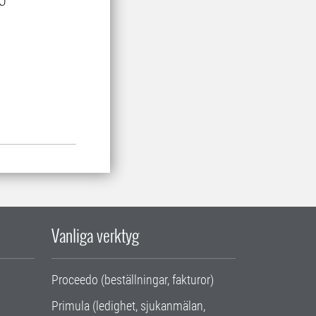
LU
Vanliga verktyg
Proceedo (beställningar, fakturor)
Primula (ledighet, sjukanmälan,