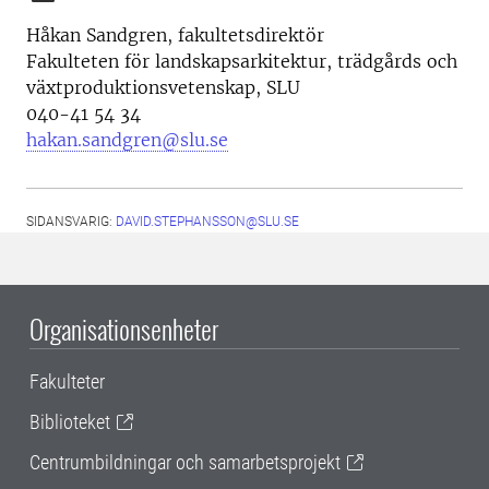
Håkan Sandgren, fakultetsdirektör
Fakulteten för landskapsarkitektur, trädgårds och
växtproduktionsvetenskap, SLU
040-41 54 34
hakan.sandgren@slu.se
SIDANSVARIG:
DAVID.STEPHANSSON@SLU.SE
Organisationsenheter
Fakulteter
Biblioteket
Centrumbildningar och samarbetsprojekt