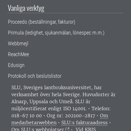
Vanliga verktyg
Proceedo (beställningar, fakturor)
Primula (ledighet, sjukanmälan, lönespec m.m.)
Webbmejl
ReachMee
Edusign
Protokoll och beslutslistor
SLU, Sveriges lantbruksuniversitet, har
verksamhet över hela Sverige. Huvudorter är
Alnarp, Uppsala och Umeå.
SLU är
miljöcertifierat enligt ISO 14001. •
Telefon:
018-67 10 00 • Org nr: 202100-2817 •
Om
medarbetarwebben
•
SLU:s fakturaadress
•
Om SLU:s webbplatser
•
Vid KRIS