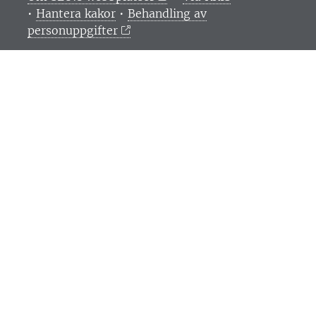
•
Hantera kakor
•
Behandling av
personuppgifter