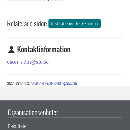
Relaterade sidor:
Institutionen för ekonomi
Kontaktinformation
ekon-adm@slu.se
SIDANSVARIG:
MARIAH.FERNKVIST@SLU.SE
Organisationsenheter
Fakulteter