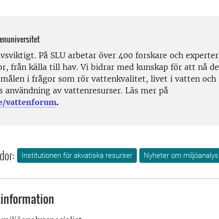
tenuniversitet
ivsviktigt. På SLU arbetar över 400 forskare och experte
r, från källa till hav. Vi bidrar med kunskap för att nå d
målen i frågor som rör vattenkvalitet, livet i vatten och
 användning av vattenresurser. Läs mer på
e/vattenforum
.
dor:
Institutionen för akvatiska resurser
Nyheter om miljöanalys
information