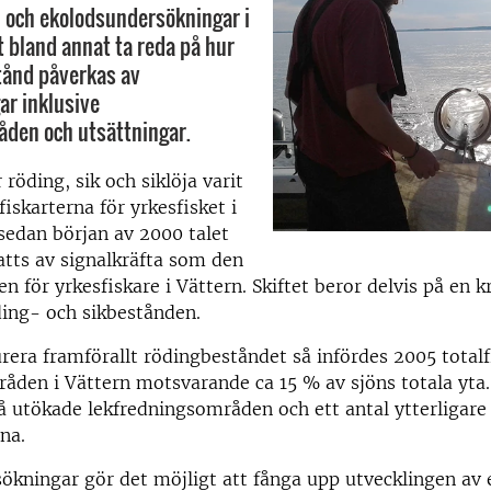
 och ekolodsundersökningar i
t bland annat ta reda på hur
tånd påverkas av
ar inklusive
den och utsättningar.
 röding, sik och siklöja varit
fiskarterna för yrkesfisket i
sedan början av 2000 talet
atts av signalkräfta som den
en för yrkesfiskare i Vättern. Skiftet beror delvis på en k
ding- och sikbestånden.
urera framförallt rödingbeståndet så infördes 2005 total
råden i Vättern motsvarande ca 15 % av sjöns totala yta
å utökade lekfredningsområden och ett antal ytterligare
na.
ökningar gör det möjligt att fånga upp utvecklingen av