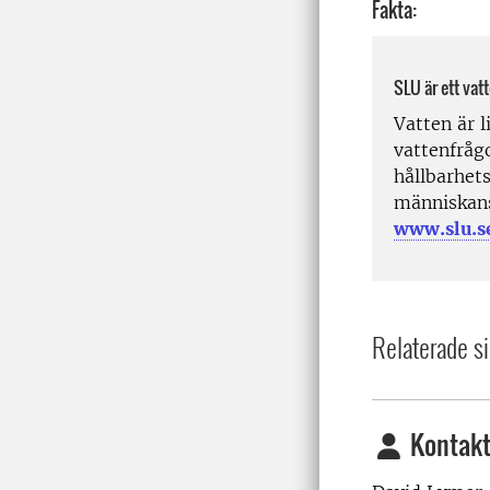
Fakta:
SLU är ett vat
Vatten är l
vattenfrågo
hållbarhets
människans
www.slu.s
Relaterade si
Kontakt