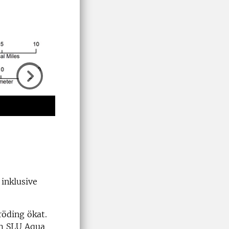
Next
 inklusive
röding ökat.
om SLU Aqua