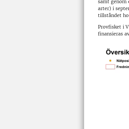
samt genom e
arter) i sept
tillståndet h
Provfisket i 
finansieras 