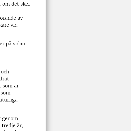
r om det sker
förande av
kare vid
er på sidan
 och
drat
r som är
n som
aturliga
er genom
tredje år,