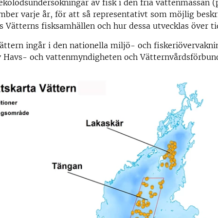
kolodsundersökningar av fisk i den fria vattenmassan (
ember varje år, för att så representativt som möjlig beskr
os Vätterns fisksamhällen och hur dessa utvecklas över ti
Vättern ingår i den nationella miljö- och fiskeriövervakn
av Havs- och vattenmyndigheten och Vätternvårdsförbun