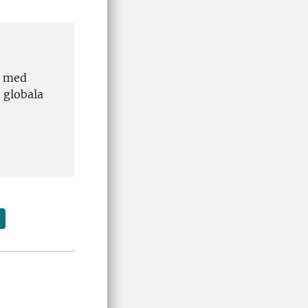
r med
e globala