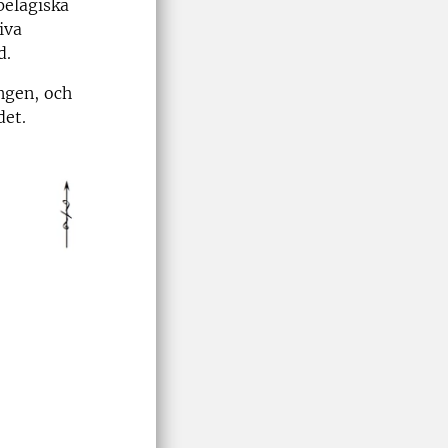
pelagiska
iva
d.
ingen, och
det.