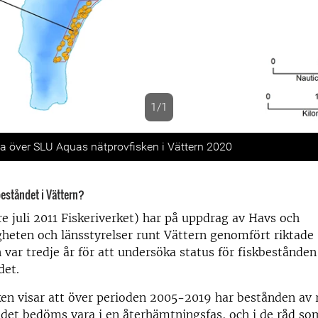
1/1
s
ta över SLU Aquas nätprovfisken i Vättern 2020
eståndet i Vättern?
e juli 2011 Fiskeriverket) har på uppdrag av Havs och
heten och länsstyrelser runt Vättern genomfört riktade
 var tredje år för att undersöka status för fiskbestånden
det.
en visar att över perioden 2005-2019 har bestånden av 
det bedöms vara i en återhämtningsfas, och i de råd s