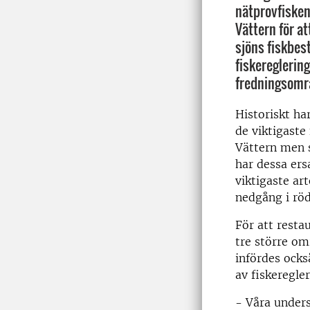
nätprovfisken
Vättern för at
sjöns fiskbes
fiskereglering
fredningsområ
Historiskt har
de viktigaste 
Vättern men 
har dessa ers
viktigaste art
nedgång i rö
För att resta
tre större om
infördes ocks
av fiskeregler
- Våra unders