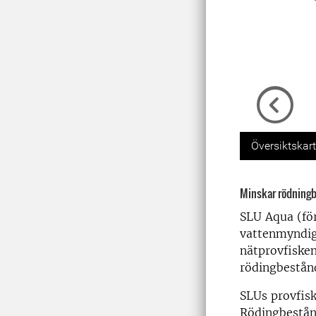
Previou
Översiktskar
Minskar rödningb
SLU Aqua (för
vattenmyndig
nätprovfisken
rödingbestån
SLUs provfisk
Rödingbestån