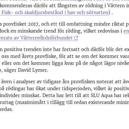
ekommenderas därför att fångsten av rödning i Vättern i
 Fisk- och skaldjursbestånd i hav och sötvatten
) .
ga provfisket 2017, och ett till omfattning mindre riktat 
dock en minskande trend för röding, vilket redovisas i
en
cerats av Vätternvårdsförbundet
n positiva trenden inte har fortsatt och därför blir det e
r oss med årets provfiske, för att se om det kommer vara
eller om det kommer ligga kvar på de något lägre nivåe
9, säger David Lymer.
även i analyser av tidigare års provfisken noterat att ä
å rödingar har ökat under tidsperioden, vilket är positiv
 individer minskat. Detta har lett till att SLU Aqua har
eruttag (maximimått i tillägg till redan existerande mini
redas.