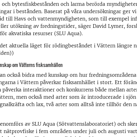
 - och bytesfiskbestånden och larma berörda myndighete
ingar i bestånden. Baserat på våra undersökningar ger vi
åd till Havs och vattenmyndigheten, som till exempel in
ler utökning av fredningstider, säger David Lymer, fors
 för akvatiska resurser (SLU Aqua).
et aktuella läget för rödingbeståndet i Vättern längre n
lden))
unskap om Vätterns fisksamhällen
kan också bidra med kunskap om hur fredningsområdena
ngarna i Vättern påverkar fisksamhället i stort. Ett förän
n påverka interaktioner och konkurrens både mellan arte
ättern, men också med arter som är introducerade i sjö
nalkräfta och lax, två arter som alltså inte tillhör den n
genomförs av SLU Aqua (Sötvattenslaboratoriet) och sk
t nätprovfiske i fem områden under juli och augusti vart 