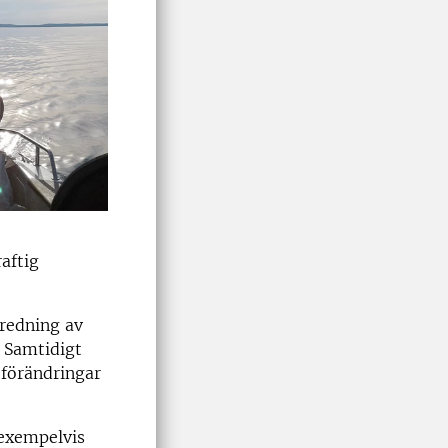
raftig
fredning av
. Samtidigt
 förändringar
 exempelvis