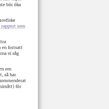
nte bör öka
provfiske
 rapport som
xtra
 en fortsatt
rna vi såg
ven om
t, så har
 rekommenderat
mimått) för