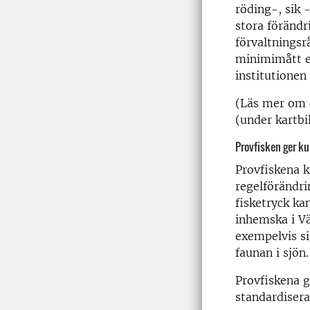
röding-, sik
stora förändr
förvaltningsr
minimimått el
institutionen
(Läs mer om d
(under kartbi
Provfisken ger k
Provfiskena 
regelförändri
fisketryck ka
inhemska i V
exempelvis sig
faunan i sjön.
Provfiskena 
standardisera