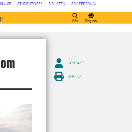
SLU.SE
STUDENTWEBB
BIBLIOTEK
SÖK PERSONAL
er
Sök
English
 om
KONTAKT
SKRIV UT