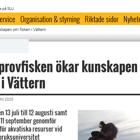
e på SLU
ervice
Organisation & styrning
Riktade sidor
Nyhet
skapen om fisken i Vättern
provfisken ökar kunskapen
 i Vättern
NI 2020
 13 juli till 12 augusti samt
ll 11 september genomför
för akvatiska resurser vid
bruksuniversitet