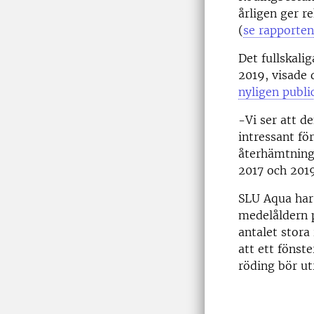
årligen ger r
(
se rapporten
Det fullskali
2019, visade 
nyligen publi
-Vi ser att de
intressant fö
återhämtning 
2017 och 201
SLU Aqua har 
medelåldern p
antalet stora
att ett fönst
röding bör ut