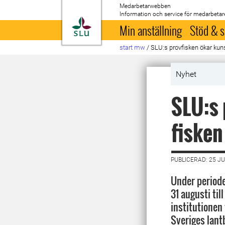
Medarbetarwebben
Information och service för medarbetar
Till startsida
Min anställning
Stöd & s
start mw
/
SLU:s provfisken ökar kun
Nyhet
SLU:s 
fisken
PUBLICERAD: 25 JU
Under perioden
31 augusti ti
institutionen 
Sveriges lant