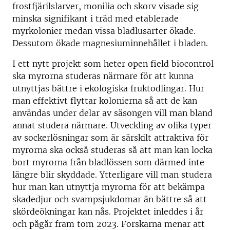
frostfjärilslarver, monilia och skorv visade sig
minska signifikant i träd med etablerade
myrkolonier medan vissa bladlusarter ökade.
Dessutom ökade magnesiuminnehållet i bladen.
I ett nytt projekt som heter open field biocontrol
ska myrorna studeras närmare för att kunna
utnyttjas bättre i ekologiska fruktodlingar. Hur
man effektivt flyttar kolonierna så att de kan
användas under delar av säsongen vill man bland
annat studera närmare. Utveckling av olika typer
av sockerlösningar som är särskilt attraktiva för
myrorna ska också studeras så att man kan locka
bort myrorna från bladlössen som därmed inte
längre blir skyddade. Ytterligare vill man studera
hur man kan utnyttja myrorna för att bekämpa
skadedjur och svampsjukdomar än bättre så att
skördeökningar kan nås. Projektet inleddes i år
och pågår fram tom 2023. Forskarna menar att