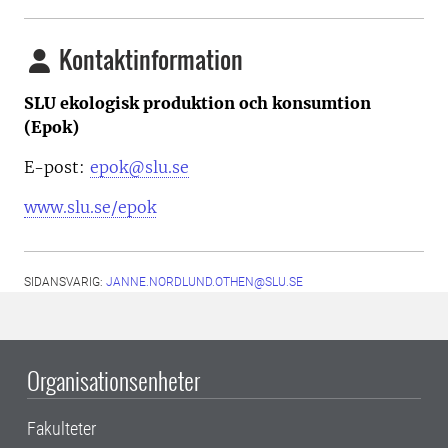
Kontaktinformation
SLU ekologisk produktion och konsumtion
(Epok)
E-post:
epok@slu.se
www.slu.se/epok
SIDANSVARIG:
JANNE.NORDLUND.OTHEN@SLU.SE
Organisationsenheter
Fakulteter