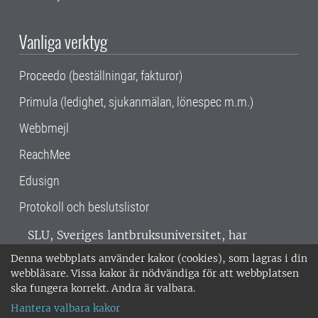
Vanliga verktyg
Proceedo (beställningar, fakturor)
Primula (ledighet, sjukanmälan, lönespec m.m.)
Webbmejl
ReachMee
Edusign
Protokoll och beslutslistor
SLU, Sveriges lantbruksuniversitet, har
verksamhet över hela Sverige. Huvudorter är
Denna webbplats använder kakor (cookies), som lagras i din
Alnarp, Uppsala och Umeå.
SLU är
webbläsare. Vissa kakor är nödvändiga för att webbplatsen
miljöcertifierat enligt ISO 14001. •
Telefon:
ska fungera korrekt. Andra är valbara.
018-67 10 00 • Org nr: 202100-2817 •
Om
Hantera valbara kakor