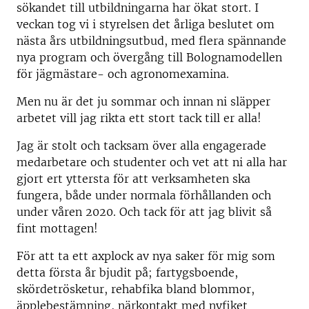
sökandet till utbildningarna har ökat stort. I
veckan tog vi i styrelsen det årliga beslutet om
nästa års utbildningsutbud, med flera spännande
nya program och övergång till Bolognamodellen
för jägmästare- och agronomexamina.
Men nu är det ju sommar och innan ni släpper
arbetet vill jag rikta ett stort tack till er alla!
Jag är stolt och tacksam över alla engagerade
medarbetare och studenter och vet att ni alla har
gjort ert yttersta för att verksamheten ska
fungera, både under normala förhållanden och
under våren 2020. Och tack för att jag blivit så
fint mottagen!
För att ta ett axplock av nya saker för mig som
detta första år bjudit på; fartygsboende,
skördetrösketur, rehabfika bland blommor,
äpplebestämning, närkontakt med nyfiket