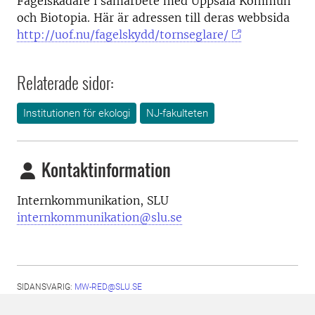
Fågelskådare i samarbete med Uppsala Kommun
och Biotopia. Här är adressen till deras webbsida
http://uof.nu/fagelskydd/tornseglare/
Relaterade sidor:
Institutionen för ekologi
NJ-fakulteten
Kontaktinformation
Internkommunikation, SLU
internkommunikation@slu.se
SIDANSVARIG:
MW-RED@SLU.SE