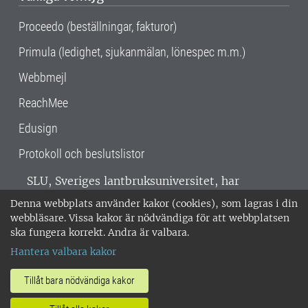
Proceedo (beställningar, fakturor)
Primula (ledighet, sjukanmälan, lönespec m.m.)
Webbmejl
ReachMee
Edusign
Protokoll och beslutslistor
SLU, Sveriges lantbruksuniversitet, har
verksamhet över hela Sverige. Huvudorter är
Denna webbplats använder kakor (cookies), som lagras i din
Alnarp, Uppsala och Umeå.
SLU är
webbläsare. Vissa kakor är nödvändiga för att webbplatsen
miljöcertifierat enligt ISO 14001. •
Telefon:
ska fungera korrekt. Andra är valbara.
018-67 10 00 • Org nr: 202100-2817 •
Om
Hantera valbara kakor
medarbetarwebben
•
SLU:s fakturaadress
•
Om SLU:s webbplatser
•
Vid KRIS
Tillåt bara nödvändiga kakor
•
Hantera kakor
•
Behandling av