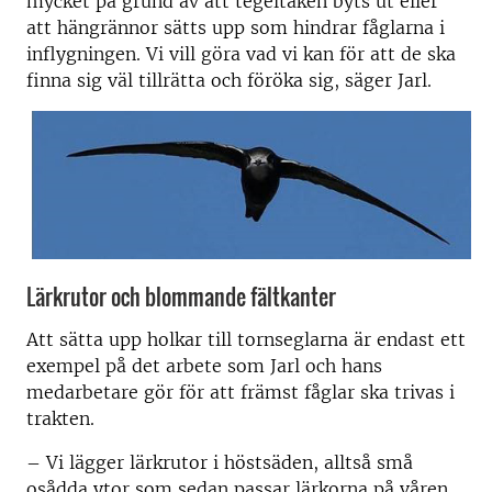
mycket på grund av att tegeltaken byts ut eller
att hängrännor sätts upp som hindrar fåglarna i
inflygningen. Vi vill göra vad vi kan för att de ska
finna sig väl tillrätta och föröka sig, säger Jarl.
Lärkrutor och blommande fältkanter
Att sätta upp holkar till tornseglarna är endast ett
exempel på det arbete som Jarl och hans
medarbetare gör för att främst fåglar ska trivas i
trakten.
– Vi lägger lärkrutor i höstsäden, alltså små
osådda ytor som sedan passar lärkorna på våren