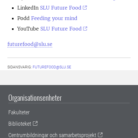
LinkedIn
SLU Future Food
Podd
Feeding your mind
YouTube
SLU Future Food
futurefood@slu.se
SIDANSVARIG:
FUTUREFOOD@SLU.SE
Organisationsenheter
Fakulteter
Biblioteket
Centrumbildningar och samarbetsprojekt