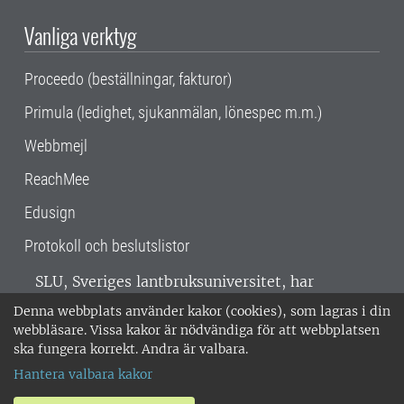
Vanliga verktyg
Proceedo (beställningar, fakturor)
Primula (ledighet, sjukanmälan, lönespec m.m.)
Webbmejl
ReachMee
Edusign
Protokoll och beslutslistor
SLU, Sveriges lantbruksuniversitet, har
verksamhet över hela Sverige. Huvudorter är
Denna webbplats använder kakor (cookies), som lagras i din
Alnarp, Uppsala och Umeå.
SLU är
webbläsare. Vissa kakor är nödvändiga för att webbplatsen
miljöcertifierat enligt ISO 14001. •
Telefon:
ska fungera korrekt. Andra är valbara.
018-67 10 00 • Org nr: 202100-2817 •
Om
Hantera valbara kakor
medarbetarwebben
•
SLU:s fakturaadress
•